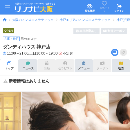
大阪のメンズエステ・マッサージを探すなら
お気に入
り
閲覧履歴
ログイン
大阪のメンズエステティック
神戸エリアのメンズエステティック
神戸(兵
OPEN
本日出勤あり
割引クーポン
兵庫・神戸
男のエステ
ダンディハウス 神戸店
11:00～21:00/土日10:00～19:00
不定休
トップ
ニュース
出勤
セラピスト
メニュー
クーポン
地図
新着情報はありません