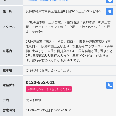
住 所
兵庫県神戸市中央区磯上通8丁目3-10 三宮IMONビル6F
JR東海道本線「三ノ宮駅」・阪急各線／阪神本線「神戸三宮
アクセス
駅」・ポートアイランド線「三宮駅」・地下鉄各線「三宮駅」
より徒歩5分
JR神戸線三ノ宮駅（中央口、西口）、阪急神戸線三宮駅（東
改札口）、阪神本線三宮駅より、改札からフラワーロードを海
道案内
側に進みます。左手に百貨店SOGO、国際会館と通り過ぎると
1Fに三菱東京UFJ銀行の入った「三宮IMONビル」がありま
す。銀行手前の入り口から入り6Fです。
駐車場
ご予約時にお問い合わせください
0120-552-011
電話番号
お間違えのないようおかけください
予約
完全予約制
営業時間
11:00～21:00/土日10:00～19:00