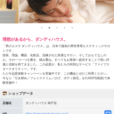
理想があるから、ダンディハウス。
「男のエステ ダンディハウス」は、日本で最初の男性専用エステティックサロ
ンです。
技術、理論、機器、化粧品、洗練された快適なサロン、そしておもてなしの
心。その一つ一つを磨き、積み重ね、すべてをお客様へ提供することで高い評
価と信頼を得てきました。この品質が、私たちの特別なサービス「ファイブス
タークオリティー」です。
ただ今品質体験キャンペーンを実施中です、この機会にぜひご利用ください。
今なら「引き締め／フェイススリム／ひげ、ボディ脱毛」を5,000円(税抜)で体
験実施中！
ショップデータ
店舗名
ダンディハウス 神戸店
HP
https://www.dandy-house.co.jp/