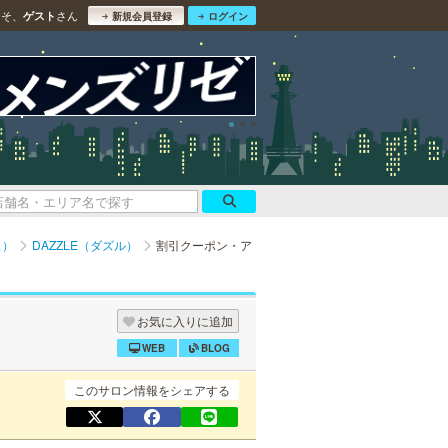
こそ、
さん
ゲスト
新規会員登録
ログイン
ス）
DAZZLE（ダズル）
割引クーポン・ア
お気に入りに追加
WEB
BLOG
このサロン情報をシェアする