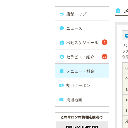
店舗トップ
ニュース
出勤スケジュール
6
リ
ッ
セラピスト紹介
心
32
6
メニュー・料金
9
割引クーポン
1
周辺地図
1
1