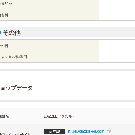
延長60分
指名料
その他
予約料
キャンセル料/当日
ョップデータ
店舗名
DAZZLE（ダズル）
https://dazzle-es.com/
WEB
オフィシャルサイト