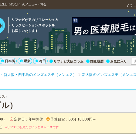
ZZLE（ダズル）のメニュー・料金
よう
リフナビが男のリフレッシュ＆
リラクゼーションスポットを
お探しいたします
日本橋
堺東
梅田
リフナビ大阪コラム
閲覧履歴
お気に入り
・新大阪・西中島のメンズエステ（メンエス）
新大阪のメンズエステ（メンエ
エス）
ズル）
00）
定休日：年中無休
予算目安：60分 10,000円～
先）
※リフナビを見たというとスムーズです