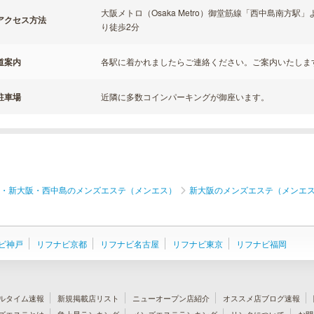
大阪メトロ（Osaka Metro）御堂筋線「西中島南方
アクセス方法
り徒歩2分
道案内
各駅に着かれましたらご連絡ください。ご案内いたしま
駐車場
近隣に多数コインパーキングが御座います。
・新大阪・西中島のメンズエステ（メンエス）
新大阪のメンズエステ（メンエ
ビ神戸
リフナビ京都
リフナビ名古屋
リフナビ東京
リフナビ福岡
ルタイム速報
新規掲載店リスト
ニューオープン店紹介
オススメ店ブログ速報