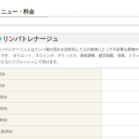
メニュー・料金
リンパトレナージュ
ンパドレナージュとはリンパ液の流れを活性化して人の身体にとって不必要な異物や
クです。 ダイエット、スリミング、デトックス、身体調整、疲労回復、安眠、リラ
身ともにリフレッシュして頂けます。
0分
0分
20分
50分
80分
延長30分