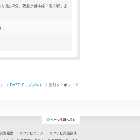
駅」より徒歩2分、阪急京都本線「南方駅」よ
す。
ス）
DAZZLE（ダズル）
割引クーポン・ア
ページ先頭へ戻る
閲覧履歴
リフナビコラム
リフナビ用語辞典