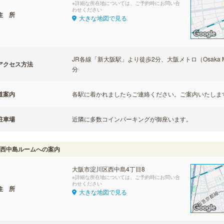
※詳細な所在地については、ご予約時にお問い合
わせください
住 所
大きな地図で見る
JR各線「新大阪駅」より徒歩2分、大阪メトロ（Osaka 
アクセス方法
分
道案内
各駅に着かれましたらご連絡ください。ご案内いたしま
駐車場
近隣に多数コインパーキングが御座います。
西中島ルームへの案内
大阪市淀川区西中島4丁目8
※詳細な所在地については、ご予約時にお問い合
わせください
住 所
大きな地図で見る