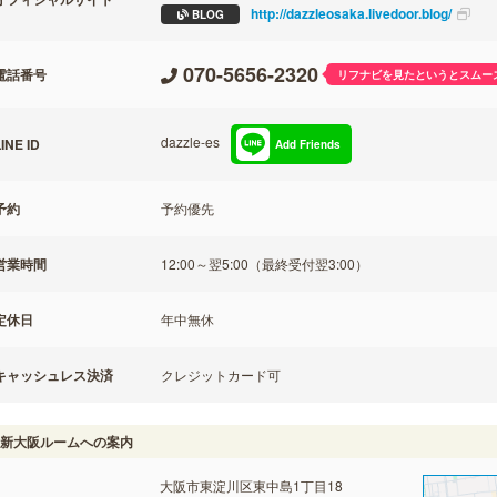
http://dazzleosaka.livedoor.blog/
BLOG
070-5656-2320
電話番号
リフナビを見たというとスムー
dazzle-es
INE ID
Add Friends
予約
予約優先
営業時間
12:00～翌5:00（最終受付翌3:00）
定休日
年中無休
キャッシュレス決済
クレジットカード可
新大阪ルームへの案内
大阪市東淀川区東中島1丁目18