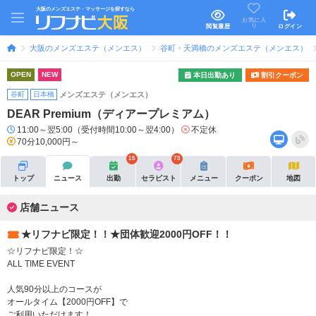
大阪のメンズエステ・マッサージを探すなら
お気に入
り
閲覧履歴
ログイン
大阪のメンズエステ（メンエス）
谷町・天満橋のメンズエステ（メンエス）
OPEN
NEW
本日出勤あり
割引クーポン
谷町
日本橋
メンズエステ（メンエス）
DEAR Premium（ディアープレミアム）
11:00～翌5:00（受付時間10:00～翌4:00）
不定休
70分10,000円～
15
73
トップ
ニュース
出勤
セラピスト
メニュー
クーポン
地図
店舗ニュース
★リフナビ限定！！★団体歓迎2000円OFF！！
☆リフナビ限定！☆
ALL TIME EVENT
人気90分以上のコースが
オールタイム【2000円OFF】で
ご利用いただけます！