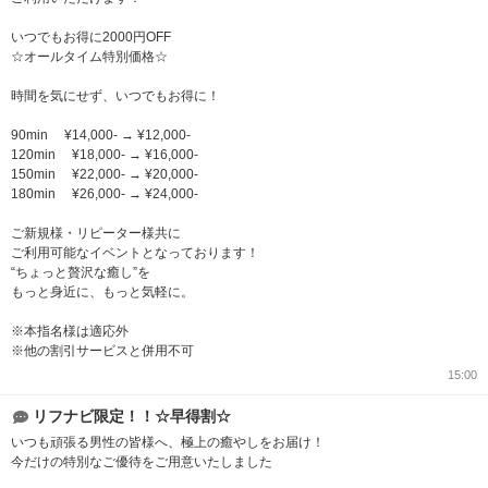
いつでもお得に2000円OFF
☆オールタイム特別価格☆
時間を気にせず、いつでもお得に！
90min ¥14,000- → ¥12,000-
120min ¥18,000- → ¥16,000-
150min ¥22,000- → ¥20,000-
180min ¥26,000- → ¥24,000-
ご新規様・リピーター様共に
ご利用可能なイベントとなっております！
“ちょっと贅沢な癒し”を
もっと身近に、もっと気軽に。
※本指名様は適応外
※他の割引サービスと併用不可
15:00
リフナビ限定！！☆早得割☆
いつも頑張る男性の皆様へ、極上の癒やしをお届け！
今だけの特別なご優待をご用意いたしました