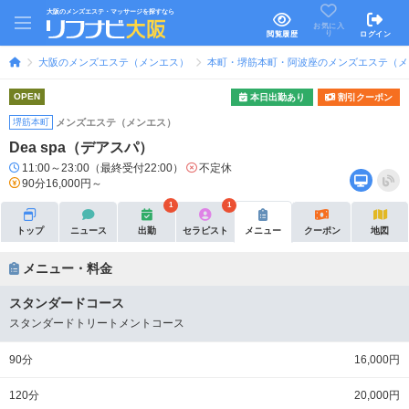
大阪のメンズエステ・マッサージを探すなら
お気に入
り
閲覧履歴
ログイン
大阪のメンズエステ（メンエス）
本町・堺筋本町・阿波座のメンズエステ（メ
OPEN
本日出勤あり
割引クーポン
堺筋本町
メンズエステ（メンエス）
Dea spa（デアスパ）
11:00～23:00（最終受付22:00）
不定休
90分16,000円～
1
1
トップ
ニュース
出勤
セラピスト
メニュー
クーポン
地図
メニュー・料金
スタンダードコース
スタンダードトリートメントコース
90分
16,000円
120分
20,000円