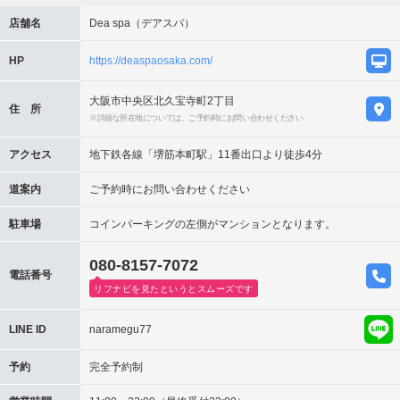
店舗名
Dea spa（デアスパ）
HP
https://deaspaosaka.com/
大阪市中央区北久宝寺町2丁目
住 所
※詳細な所在地については、ご予約時にお問い合わせください
アクセス
地下鉄各線「堺筋本町駅」11番出口より徒歩4分
道案内
ご予約時にお問い合わせください
駐車場
コインパーキングの左側がマンションとなります。
080-8157-7072
電話番号
リフナビを見たというとスムーズです
LINE ID
naramegu77
予約
完全予約制