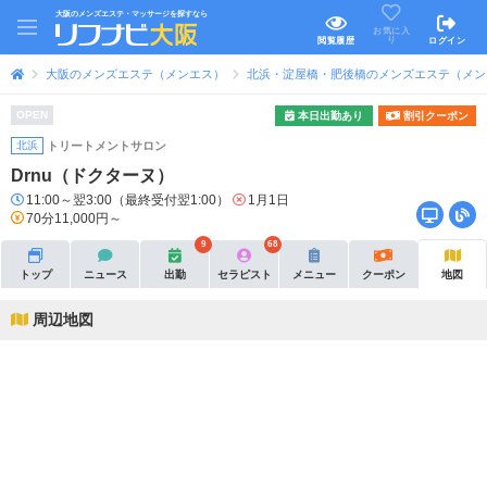
大阪のメンズエステ・マッサージを探すなら
お気に入
り
閲覧履歴
ログイン
大阪のメンズエステ（メンエス）
北浜・淀屋橋・肥後橋のメンズエステ（メン
OPEN
本日出勤あり
割引クーポン
北浜
トリートメントサロン
Drnu（ドクターヌ）
11:00～翌3:00（最終受付翌1:00）
1月1日
70分11,000円～
9
68
トップ
ニュース
出勤
セラピスト
メニュー
クーポン
地図
周辺地図