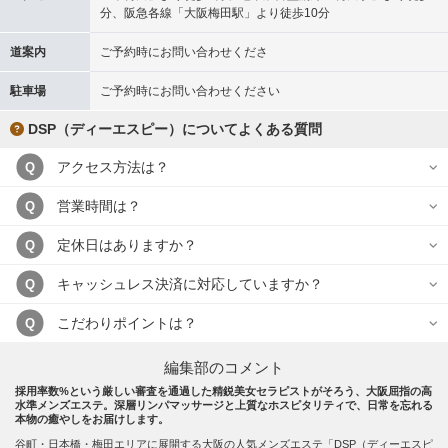
分、阪急各線「大阪梅田駅」より徒歩10分
道案内
ご予約時にお問い合わせくださ
駐車場
ご予約時にお問い合わせください
DSP（ディーエスピー）についてよくある質問
アクセス方法は？
Q
営業時間は？
Q
定休日はありますか？
Q
キャッシュレス決済に対応していますか？
Q
こだわりポイントは？
Q
編集部のコメント
採用率数%という厳しい審査を通過した精鋭美女セラピストがそろう、大阪屈指の高
水準メンズエステ。深層リンパマッサージと上質なホスピタリティで、日常を忘れる
本物の癒やしをお届けします。
谷町・日本橋・梅田エリアに展開する大阪の人気メンズエステ「DSP（ディーエスピ