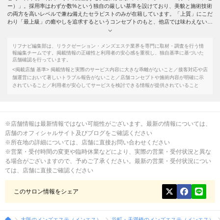
ー）」。採用率はわずか数%という独自の厳しい基準を設けており、美貌と施術技術
の両方を高いレベルで兼ね備えたセラピストのみが在籍しています。「上質」にこだ
わり「最上級」の癒やしを追求するというコンセプトのもと、他店では味わえない本
物のメンズエステを提供し続けているサロンです。
施術はオリジナルの深層リンパマッサージを中心に構成されており、有資格者も在
籍。全身の疲れを丁寧にほぐすアプローチは、体が芯から軽くなるような感覚をもた
リフナビ編集部は、リラクゼーション・メンズエステ業界を専門に取材・調査を行う情
らします。完全個室・シャワー室完備で、2名様や団体様の利用にも対応。各種クレ
報編集チームです。掲載情報の正確性と利用者の安心感を重視し、独自基準に基づいた
店舗確認を行っています。
ジットカード決済にも対応しており、利便性の高さも支持されています。
実際に利用されたお客様からのレビューでも、「施術で心を奪われ、ホスピタリティ
<掲載店舗 基準>
掲載情報と実際のサービス内容に大きな乖離がないこと／接客対応や店
で全てを癒やされる」「マッサージも上手で、心身ともに癒やされ充実した時間だっ
舗運営において著しいトラブル報告がないこと／店舗コンセプトや施術内容が明確に示
た」「美人でホスピタリティも素晴らしく、体の凝りをガッツリほぐしてくれた」と
されていること／利用者が安心してサービスを検討できる情報が提供されていること
いった声が多く寄せられており、高い顧客満足度が客観的にも確認できます。
営業時間は年中無休・10:00～翌2:00（受付時間9:00～翌1:00）と、深夜の来店にも
柔軟に対応。ご新規様・リピーター向けの割引や、団体向けの割引制度も充実してお
り、初めての方から常連の方まで幅広く支持されているサロンです。
※店舗情報は最新情報ではない可能性がございます。最新の情報については、
店舗のオフィシャルサイト及びブログをご確認ください
※所在地の詳細については、店舗に直接お問い合わせください
※営業・受付時間の変更や臨時休業などにより、実際の営業・受付状況と異な
る場合がございますので、予めご了承ください。最新の営業・受付状況につい
ては、店舗に直接ご確認ください
このサロン情報をシェア
大阪のメンズエステ（メンエス）
谷町・天満橋のメンズエステ（メンエス）