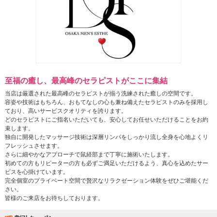
至福の癒し、最高峰のセラピストがここに集結
当店は厳選された最高峰のセラピストが揃う洗練された癒しの空間です。
容姿や技術はもちろん、おもてなしの心も兼ね備えたセラピストのみを採用し
ており、高いサービスクオリティを誇ります。
どのセラピストにご指名いただいても、安心してお任せいただけることをお約
束します。
独自に開発したマッサージ技術は深層リンパをしっかり流し全身を心地よくリ
フレッシュさせます。
さらに細やかなアプローチで鼠経部まで丁寧に施術いたします。
初めての方もリピーターの方も必ずご満足いただけるよう、真心を込めたサー
ビスを心掛けています。
完全個室のプライベート空間で贅沢なリラクゼーション体験をぜひご堪能くだ
さい。
皆様のご来店をお待ちしております。