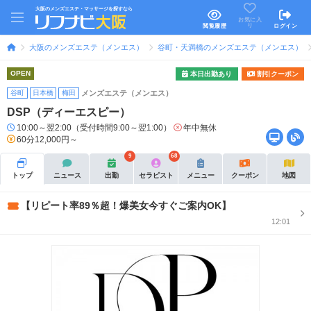
大阪のメンズエステ・マッサージを探すなら
お気に入
り
閲覧履歴
ログイン
大阪のメンズエステ（メンエス）
谷町・天満橋のメンズエステ（メンエス）
OPEN
本日出勤あり
割引クーポン
谷町
日本橋
梅田
メンズエステ（メンエス）
DSP（ディーエスピー）
10:00～翌2:00（受付時間9:00～翌1:00）
年中無休
60分12,000円～
9
68
トップ
ニュース
出勤
セラピスト
メニュー
クーポン
地図
【リピート率89％超！爆美女今すぐご案内OK】
12:01