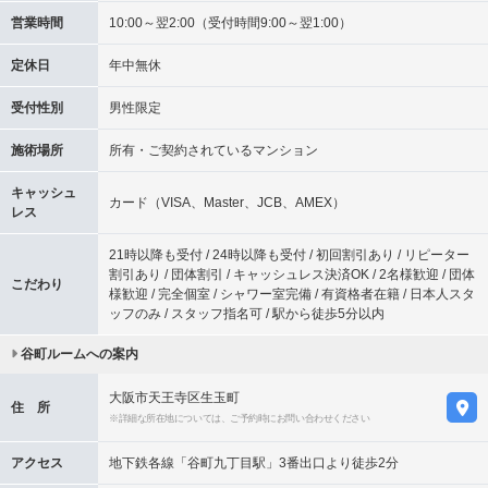
営業時間
10:00～翌2:00（受付時間9:00～翌1:00）
定休日
年中無休
受付性別
男性限定
施術場所
所有・ご契約されているマンション
キャッシュ
カード（VISA、Master、JCB、AMEX）
レス
21時以降も受付 / 24時以降も受付 / 初回割引あり / リピーター
割引あり / 団体割引 / キャッシュレス決済OK / 2名様歓迎 / 団体
こだわり
様歓迎 / 完全個室 / シャワー室完備 / 有資格者在籍 / 日本人スタ
ッフのみ / スタッフ指名可 / 駅から徒歩5分以内
谷町ルームへの案内
大阪市天王寺区生玉町
住 所
※詳細な所在地については、ご予約時にお問い合わせください
アクセス
地下鉄各線「谷町九丁目駅」3番出口より徒歩2分