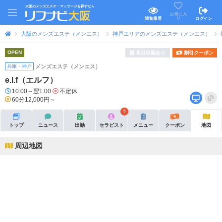
大阪のメンズエステ・マッサージを探すなら
お気に入
り
閲覧履歴
ログイン
大阪のメンズエステ（メンエス）
神戸エリアのメンズエステ（メンエス）
OPEN
本日出勤あり
割引クーポン
兵庫・神戸
メンズエステ（メンエス）
e.l.f（エルフ）
10:00～翌1:00
不定休
60分12,000円～
5
トップ
ニュース
出勤
セラピスト
メニュー
クーポン
地図
周辺地図