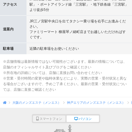
アクセス
駅」・ポートアイランド線「三宮駅」・地下鉄各線「三宮駅」
より徒歩5分
JR三ノ宮駅中央口を出てタクシー乗り場を右手にお進みくだ
さい。
道案内
ファミリーマート 柳屋琴ノ緒町店までお越しいただければす
ぐです。
駐車場
近隣の駐車場をお使いください
※店舗情報は最新情報ではない可能性がございます。最新の情報については、
店舗のオフィシャルサイト及びブログをご確認ください
※所在地の詳細については、店舗に直接お問い合わせください
※営業・受付時間の変更や臨時休業などにより、実際の営業・受付状況と異な
る場合がございますので、予めご了承ください。最新の営業・受付状況につい
ては、店舗に直接ご確認ください
大阪のメンズエステ（メンエス）
神戸エリアのメンズエステ（メンエス）
スマートフォン
パソコン