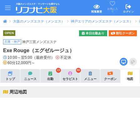
大阪のメンズエステ・マッサージを探すなら
お気に入
り
閲覧履歴
ログイン
大阪のメンズエステ（メンエス）
神戸エリアのメンズエステ（メンエス）
OPEN
本日出勤あり
割引クーポン
兵庫・神戸
神戸三宮メンズエステ
Exe Rouge（エグゼルージュ）
10:00～翌5:00（最終受付）
不定休
60分12,000円～
13
50
トップ
ニュース
出勤
セラピスト
メニュー
クーポン
地図
周辺地図