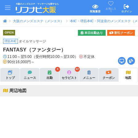
大阪のメンズエステ・マッサージを探すなら
お気に入
り
閲覧履歴
ログイン
大阪のメンズエステ（メンエス）
本町・堺筋本町・阿波座のメンズエステ（メ
OPEN
本日出勤あり
割引クーポン
堺筋本町
オイルマッサージ
FANTASY（ファンタジー）
11:00～翌5:00（受付時間10:00～翌3:00）
不定休
90分16,000円～
6
62
トップ
ニュース
出勤
セラピスト
メニュー
クーポン
地図
周辺地図