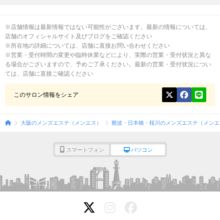
仕上がるため、オイル独特のヌメりが苦手な方にも好評とのことです。ソフトタッチ
と力強さを織り交ぜた手技でリンパを流し、疲労回復や細胞活性化を促します。
ルームはすべて完全個室・完全予約制で、大阪市内の提携ホテルを利用したプライベ
※店舗情報は最新情報ではない可能性がございます。最新の情報については、
ートな空間での施術が特徴です。シャワー室も完備されており、施術前後も快適に過
ごせます。営業時間は10:00～翌2:00（受付時間9:00～翌1:00）で、24時間LINEでの
店舗のオフィシャルサイト及びブログをご確認ください
予約受付も行っています。各日本橋・堺筋本町・梅田・長堀橋・松屋町・谷町ルーム
※所在地の詳細については、店舗に直接お問い合わせください
とも、最寄り駅から徒歩圏内とアクセス至便です。
※営業・受付時間の変更や臨時休業などにより、実際の営業・受付状況と異な
他店では満足できなかった方にこそ試してほしいと謳うほどの施術クオリティへの自
る場合がございますので、予めご了承ください。最新の営業・受付状況につい
信が随所に感じられるサロンです。大阪でメンズエステをお探しの際は、ぜひ「First
ては、店舗に直接ご確認ください
class（ファーストクラス）」の極上のひとときをお試しください。
このサロン情報をシェア
大阪のメンズエステ（メンエス）
難波・日本橋・桜川のメンズエステ（メンエ
スマートフォン
パソコン