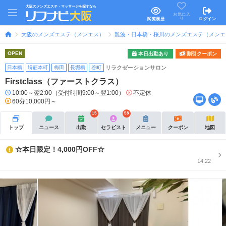
大阪のメンズエステ・マッサージを探すなら
お気に入
り
閲覧履歴
ログイン
大阪のメンズエステ（メンエス）
難波・日本橋・桜川のメンズエステ（メンエ
OPEN
本日出勤あり
割引クーポン
日本橋
堺筋本町
梅田
長堀橋
谷町
リラクゼーションサロン
Firstclass（ファーストクラス）
10:00～翌2:00（受付時間9:00～翌1:00）
不定休
60分10,000円～
15
58
トップ
ニュース
出勤
セラピスト
メニュー
クーポン
地図
☆本日限定！4,000円OFF☆
14:22