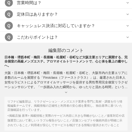
営業時間は？
Q
定休日はありますか？
Q
キャッシュレス決済に対応していますか？
Q
こだわりポイントは？
Q
編集部のコメント
日本橋・堺筋本町・梅田・長堀橋・松屋町・谷町など大阪主要エリアに展開する、完
全個室の高級メンズエステ。アロマオイルトリートメントで、心と体を最上の癒やし
へ。
大阪・日本橋・堺筋本町・梅田・長堀橋・松屋町・谷町と、大阪市内の主要エリアに
多数のルームを展開する「Firstclass（ファーストクラス）」は、厳選された日本人
女性セラピストによるアロマオイルマッサージを提供する男性専用完全個室リラクゼ
ーションサロンです。「一歩踏み入れた瞬間から、ゆったりと流れる時間」というコ
ンセプトのもと、日頃の疲れた心と体を癒やし、明日への活力を養うことを大切にし
ています。
在籍するセラピストはお姉様系・クールビューティー・清楚系・モデル風など多彩な
リフナビ編集部は、リラクゼーション・メンズエステ業界を専門に取材・調査を行う情
タイプがそろっており、その日の好みや気分に合わせた選択が楽しめます。常にお客
報編集チームです。掲載情報の正確性と利用者の安心感を重視し、独自基準に基づいた
店舗確認を行っています。
様に満足いただけるサロンづくりを心がけており、セラピストレビュー制度を設けて
サービスの質向上に取り組んでいます。また、新人セラピストも継続的に在籍してお
<掲載店舗 基準>
掲載情報と実際のサービス内容に大きな乖離がないこと／接客対応や店
り、フレッシュな出会いを求める方にも対応しています。
舗運営において著しいトラブル報告がないこと／店舗コンセプトや施術内容が明確に示
施術はオールハンドによるアロマオイルトリートメントで、足・背中・デコルテ・鼠
されていること／利用者が安心してサービスを検討できる情報が提供されていること
蹊部リンパ節など全身をくまなくケアします。高級オイルを使用しベタつきが少なく