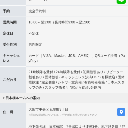
予約
完全予約制
営業時間
10:00～翌2:00（受付時間9:00～翌1:00）
定休日
不定休
受付性別
男性限定
キャッシュ
カード（ VISA、Master、JCB、AMEX）、QRコード決済（Pa
レス
yPay）
21時以降も受付 / 24時以降も受付 / 初回割引あり / リピーター
割引あり / 団体割引 / キャッシュレス決済OK / 2名様歓迎 / 団体
こだわり
様歓迎 / 完全個室 / シャワー室完備 / 有資格者在籍 / 日本人スタ
ッフのみ / スタッフ指名可 / 駅から徒歩5分以内
日本橋ルームへの案内
大阪市中央区瓦屋町3丁目
住 所
※詳細な所在地については、ご予約時にお問い合わせください
地下鉄各線「日本橋駅」7番出口より徒歩3分、地下鉄各線「谷