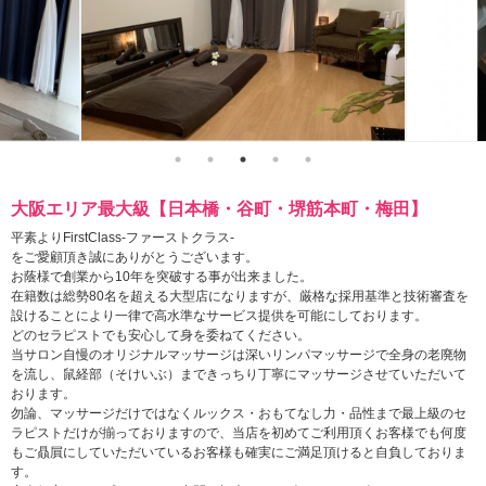
大阪エリア最大級【日本橋・谷町・堺筋本町・梅田】
平素よりFirstClass-ファーストクラス-
をご愛顧頂き誠にありがとうございます。
お蔭様で創業から10年を突破する事が出来ました。
在籍数は総勢80名を超える大型店になりますが、厳格な採用基準と技術審査を
設けることにより一律で高水準なサービス提供を可能にしております。
どのセラピストでも安心して身を委ねてください。
当サロン自慢のオリジナルマッサージは深いリンパマッサージで全身の老廃物
を流し、鼠経部（そけいぶ）まできっちり丁寧にマッサージさせていただいて
おります。
勿論、マッサージだけではなくルックス・おもてなし力・品性まで最上級のセ
ラピストだけが揃っておりますので、当店を初めてご利用頂くお客様でも何度
もご贔屓にしていただいているお客様も確実にご満足頂けると自負しておりま
す。