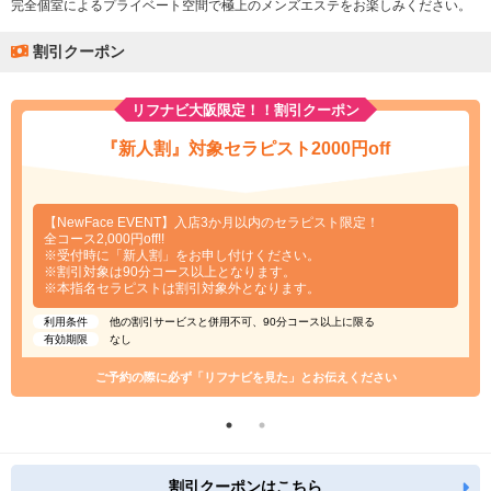
完全個室によるプライベート空間で極上のメンズエステをお楽しみください。
割引クーポン
リフナビ大阪限定！！割引クーポン
『新人割』対象セラピスト2000円off
【NewFace EVENT】入店3か月以内のセラピスト限定！
全コース2,000円off!!
※受付時に「新人割」をお申し付けください。
※割引対象は90分コース以上となります。
※本指名セラピストは割引対象外となります。
利用条件
他の割引サービスと併用不可、90分コース以上に限る
有効期限
なし
ご予約の際に必ず「リフナビを見た」とお伝えください
割引クーポンはこちら