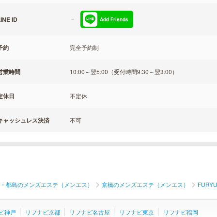
－
INE ID
Add Friends
予約
完全予約制
営業時間
10:00～翌5:00（受付時間9:30～翌3:00）
定休日
不定休
キャッシュレス決済
不可
・都島のメンズエステ（メンエス）
京橋のメンズエステ（メンエス）
FUR
ビ神戸
リフナビ京都
リフナビ名古屋
リフナビ東京
リフナビ福岡