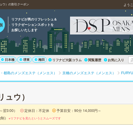
リュウ）の割引クーポン
よう
リフナビが男のリフレッシュ＆
リラクゼーションスポットを
お探しいたします
日本橋
堺東
梅田
リフナビ大阪コラム
閲覧履歴
お気に入り
・都島のメンズエステ（メンエス）
京橋のメンズエステ（メンエス）
FUR
ウリュウ）
～翌3:00）
定休日：不定休
予算目安：90分 14,000円～
約制）
※リフナビを見たというとスムーズです