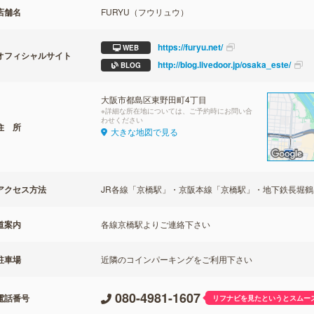
店舗名
FURYU（フウリュウ）
https://furyu.net/
WEB
オフィシャルサイト
http://blog.livedoor.jp/osaka_este/
BLOG
大阪市都島区東野田町4丁目
※詳細な所在地については、ご予約時にお問い合
わせください
住 所
大きな地図で見る
アクセス方法
JR各線「京橋駅」・京阪本線「京橋駅」・地下鉄長堀鶴
道案内
各線京橋駅よりご連絡下さい
駐車場
近隣のコインパーキングをご利用下さい
080-4981-1607
電話番号
リフナビを見たというとスムー