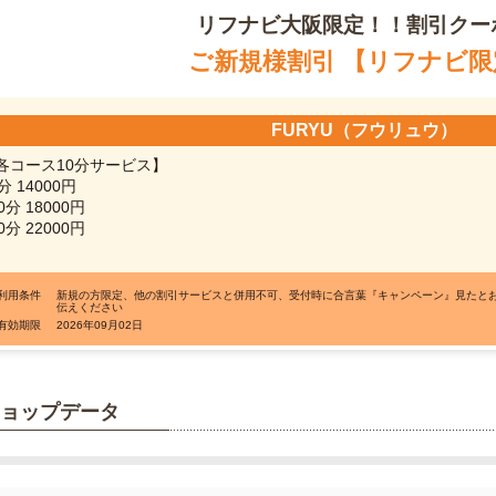
リフナビ
大阪限定！！割引クー
ご新規様割引 【リフナビ限
FURYU（フウリュウ）
各コース10分サービス】
分 14000円
0分 18000円
0分 22000円
●利用条件
新規の方限定、他の割引サービスと併用不可、受付時に合言葉『キャンペーン』見たと
伝えください
●有効期限
2026年09月02日
ョップデータ