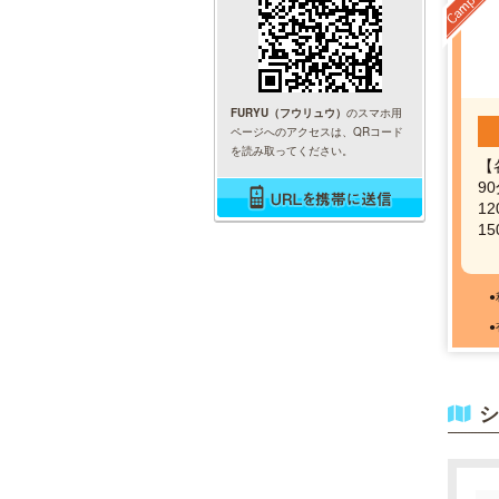
FURYU（フウリュウ）
のスマホ用
ページへのアクセスは、QRコード
を読み取ってください。
【
90
12
15
シ