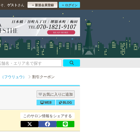
こそ、
さん
ゲスト
新規会員登録
ログイン
YU（フウリュウ）
割引クーポン
お気に入りに追加
WEB
BLOG
このサロン情報をシェアする