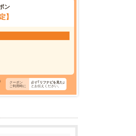
ポン
定】
お
クーポン
必ず
｢リフナビを見た｣
ご利用時に
とお伝えください。