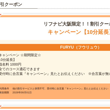
引クーポン
リフナビ
大阪限定！！割引クー
キャンペーン【10分延長
FURYU（フウリュウ）
キャンペーン ☆期間限定☆
10分延長】
指名料 1000円
全てのコース適応できます
受付時に合言葉『キャンペーン』見たとお伝えください ※合言葉が無
●利用条件
他の割引サービスと併用不可、受付時に合言葉『キャンペーン』見たとお伝えください
●有効期限
2026年09月01日