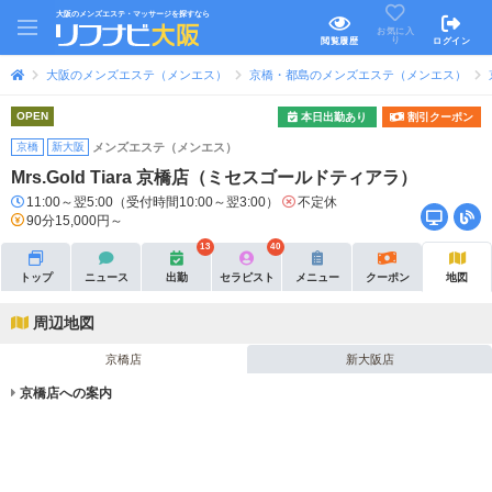
大阪のメンズエステ・マッサージを探すなら
お気に入
り
閲覧履歴
ログイン
大阪のメンズエステ（メンエス）
京橋・都島のメンズエステ（メンエス）
OPEN
本日出勤あり
割引クーポン
京橋
新大阪
メンズエステ（メンエス）
Mrs.Gold Tiara 京橋店（ミセスゴールドティアラ）
11:00～翌5:00（受付時間10:00～翌3:00）
不定休
90分15,000円～
13
40
トップ
ニュース
出勤
セラピスト
メニュー
クーポン
地図
周辺地図
京橋店
新大阪店
京橋店への案内