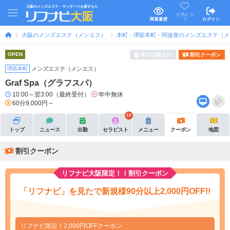
大阪のメンズエステ・マッサージを探すなら
お気に入
り
閲覧履歴
ログイン
大阪のメンズエステ（メンエス）
本町・堺筋本町・阿波座のメンズエステ（メ
OPEN
本日出勤あり
割引クーポン
堺筋本町
メンズエステ（メンエス）
Graf Spa（グラフスパ）
10:00～翌3:00（最終受付）
年中無休
60分9,000円～
10
トップ
ニュース
出勤
セラピスト
メニュー
クーポン
地図
割引クーポン
リフナビ大阪限定！！割引クーポン
「リフナビ」を見たで新規様90分以上2,000円OFF!!
リフナビ限定！2,000円OFFクーポン