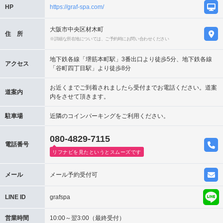
HP
https://graf-spa.com/
大阪市中央区材木町
住 所
※詳細な所在地については、ご予約時にお問い合わせください
地下鉄各線「堺筋本町駅」3番出口より徒歩5分、地下鉄各線
アクセス
「谷町四丁目駅」より徒歩8分
お近くまでご到着されましたら受付までお電話ください。道案
道案内
内をさせて頂きます。
駐車場
近隣のコインパーキングをご利用ください。
080-4829-7115
電話番号
リフナビを見たというとスムーズです
メール
メール予約受付可
LINE ID
grafspa
営業時間
10:00～翌3:00（最終受付）