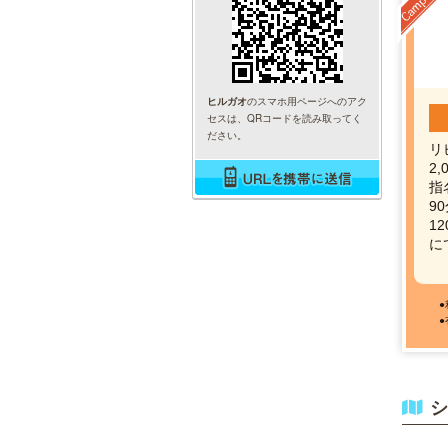
ヒルガオ
のスマホ用ページへのアク
セスは、QRコードを読み取ってく
ださい。
リ
2
指
90
12
に
シ