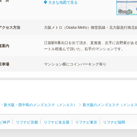
住 所
大きな地図で見る
アクセス方法
大阪メトロ（Osaka Metro）御堂筋線・北大阪急行南
江坂駅6番出口を出て頂き、直進後、左手に吉野家がある
道案内
ートル程進んで頂いた、右手のマンションです。
駐車場
マンション横にコインパーキング有り
・新大阪・西中島のメンズエステ（メンエス）
新大阪のメンズエステ（メンエ
ビ神戸
リフナビ京都
リフナビ名古屋
リフナビ東京
リフナビ福岡