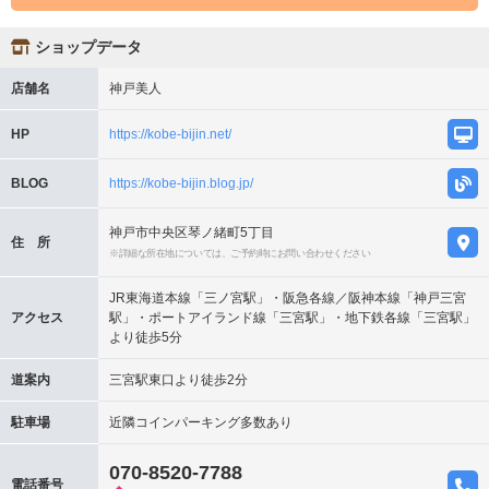
ショップデータ
店舗名
神戸美人
HP
https://kobe-bijin.net/
BLOG
https://kobe-bijin.blog.jp/
神戸市中央区琴ノ緒町5丁目
住 所
※詳細な所在地については、ご予約時にお問い合わせください
JR東海道本線「三ノ宮駅」・阪急各線／阪神本線「神戸三宮
アクセス
駅」・ポートアイランド線「三宮駅」・地下鉄各線「三宮駅」
より徒歩5分
道案内
三宮駅東口より徒歩2分
駐車場
近隣コインパーキング多数あり
070-8520-7788
電話番号