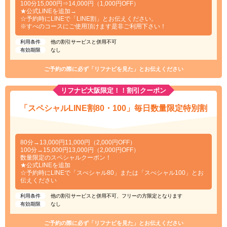
100分15,000円⇒14,000円（1,000円OFF）
★公式LINEを追加→
☆予約時にLINEで「LINE割」とお伝えください。
※すべのコースにご使用頂けます是非ご利用下さい！
利用条件
他の割引サービスと併用不可
有効期限
なし
ご予約の際に必ず「リフナビを見た」とお伝えください
リフナビ大阪限定！！割引クーポン
「スペシャルLINE割80・100」毎日数量限定特別割
80分→13,000円11,000円（2,000円OFF）
100分→15,000円13,000円（2,000円OFF）
数量限定のスペシャルクーポン！
★公式LINEを追加
☆予約時にLINEで「スぺシャル80」または「スぺシャル100」とお
伝えください
利用条件
他の割引サービスと併用不可、フリーの方限定となります
有効期限
なし
ご予約の際に必ず「リフナビを見た」とお伝えください