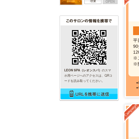
OPEN
堺東
平
90
12
※
※
LEON SPA（レオンスパ）
のスマ
ホ用ページへのアクセスは、QRコ
ードを読み取ってください。