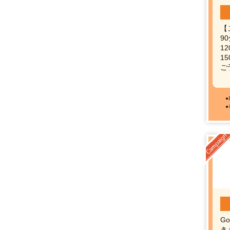
【
90
12
15
ご
G
き