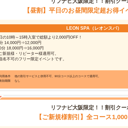
リフナビ
大阪限定！！割引クー
【昼割】平日のお昼間限定超お得イ
LEON SPA（レオンスパ）
日の10時～15時入室で総額より2,000円OFF！
分 14,000円⇒12,000円
0分 18,000円⇒16,000円
ご新規様・リピーター様適用可。
指名不可のフリー限定イベントです。
●利用条件
他の割引サービスと併用不可、90分コース以上のコースで適用可。
●有効期限
なし
リフナビ
大阪限定！！割引クー
【ご新規様割引】全コース1,000