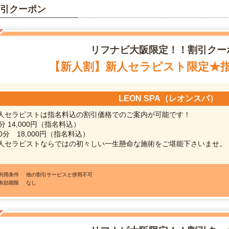
引クーポン
リフナビ
大阪限定！！割引クー
【新人割】新人セラピスト限定★
LEON SPA（レオンスパ）
人セラピストは指名料込の割引価格でのご案内が可能です！
0分 14,000円（指名料込）
20分 18,000円（指名料込）
人セラピストならではの初々しい一生懸命な施術をご堪能下さいませ。
●利用条件
他の割引サービスと併用不可
●有効期限
なし