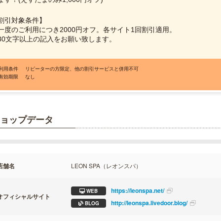
割引対象条件】
一度のご利用につき2000円オフ。各サイト1回割引適用。
30文字以上の記入をお願い致します。
●利用条件
リピーターの方限定、他の割引サービスと併用不可
●有効期限
なし
ョップデータ
店舗名
LEON SPA（レオンスパ）
https://leonspa.net/
WEB
オフィシャルサイト
http://leonspa.livedoor.blog/
BLOG