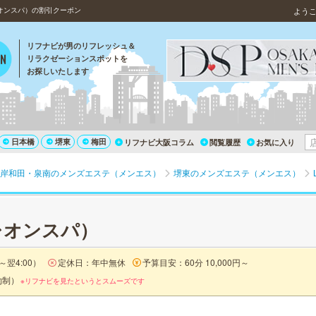
レオンスパ）の割引クーポン
よう
リフナビが男のリフレッシュ＆
リラクゼーションスポットを
お探しいたします
日本橋
堺東
梅田
リフナビ大阪コラム
閲覧履歴
お気に入り
岸和田・泉南のメンズエステ（メンエス）
堺東のメンズエステ（メンエス）
（レオンスパ）
～翌4:00）
定休日：年中無休
予算目安：60分 10,000円～
約制）
※リフナビを見たというとスムーズです