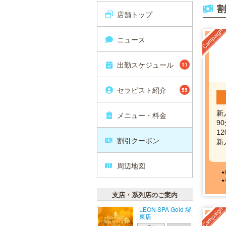
割
店舗トップ
ニュース
出勤スケジュール
11
セラピスト紹介
55
新
メニュー・料金
9
1
割引クーポン
新
周辺地図
支店・系列店のご案内
LEON SPA Gold 堺
東店