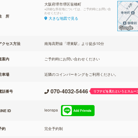
大阪府堺市堺区翁橋町
※詳細な所在地については、ご予約時にお問い合
わせください
住 所
大きな地図で見る
アクセス方法
南海高野線「堺東駅」より徒歩10分
道案内
ご予約時にお問い合わせください
駐車場
近隣のコインパーキングをご利用ください。
070-4032-5446
電話番号
リフナビを見たというとスムー
leonspa
INE ID
Add Friends
予約
完全予約制