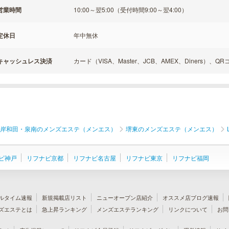
営業時間
10:00～翌5:00（受付時間9:00～翌4:00）
定休日
年中無休
キャッシュレス決済
カード（VISA、Master、JCB、AMEX、Diners）、Q
岸和田・泉南のメンズエステ（メンエス）
堺東のメンズエステ（メンエス）
ビ神戸
リフナビ京都
リフナビ名古屋
リフナビ東京
リフナビ福岡
ルタイム速報
新規掲載店リスト
ニューオープン店紹介
オススメ店ブログ速報
ズエステとは
急上昇ランキング
メンズエステランキング
リンクについて
お問