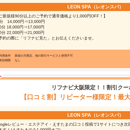
LEON SPA（レオンスパ）
ご新規様90分以上のご予約で通常価格より1,000円OFF！】
分 14,000円⇒13,000円
0分 18,000円⇒17,000円
0分 22,000円⇒21,000円
予約の際に「リフナビ見た」とお伝えくださいませ。
●利用条件
新規の方限定、他の割引サービスと併用不可
●有効期限
なし
リフナビ
大阪限定！！割引クー
【口コミ割】リピーター様限定！最大5
LEON SPA（レオンスパ）
oogleレビュー・エステアイ・えすたまの口コミ投稿で1サイトにつき次回
ます！(えすたまのみ1,000円オフ)