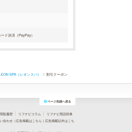
Rコード決済（PayPay）
LEON SPA（レオンスパ）
割引クーポン
ページ先頭へ戻る
閲覧履歴
リフナビコラム
リフナビ用語辞典
い合わせ（
広告掲載はこちら
｜
広告掲載以外はこち