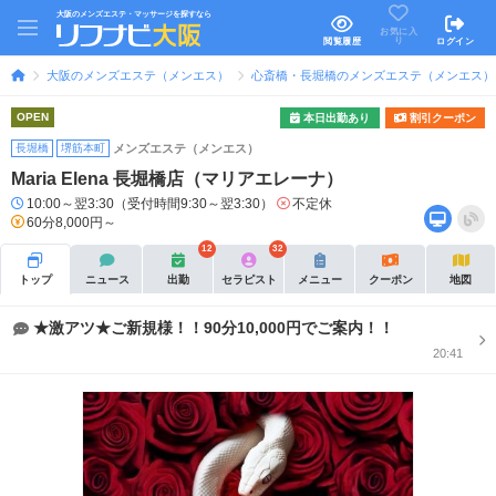
大阪のメンズエステ・マッサージを探すなら
お気に入
り
閲覧履歴
ログイン
大阪のメンズエステ（メンエス）
心斎橋・長堀橋のメンズエステ（メンエス）
OPEN
本日出勤あり
割引クーポン
長堀橋
堺筋本町
メンズエステ（メンエス）
Maria Elena 長堀橋店（マリアエレーナ）
10:00～翌3:30（受付時間9:30～翌3:30）
不定休
60分8,000円～
12
32
トップ
ニュース
出勤
セラピスト
メニュー
クーポン
地図
★激アツ★ご新規様！！90分10,000円でご案内！！
20:41