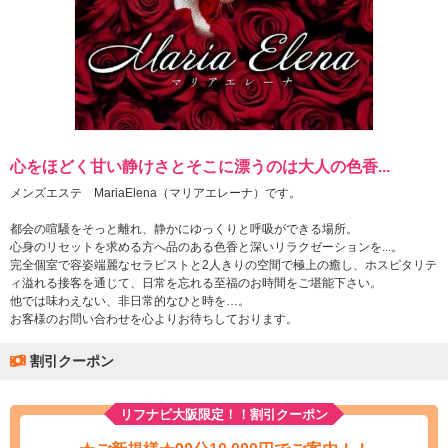
心をほどく甘い静けさとそこに漂うのは大人の色香...
メンズエステ MariaElena（マリアエレーナ）です。
都会の喧騒をそっと離れ、静かにゆっくりと呼吸ができる場所。
心身のリセットを求める方へ品のある色香と深いリラクゼーションを...。
完全個室で容姿端麗なセラピストと2人きりの空間で極上の癒し、ホスピタリテ
ィ溢れる接客を通じて、日常を忘れる至福のお時間をご堪能下さい。
他では味わえない、非日常的なひと時を…。
お客様のお問い合わせを心よりお待ちしております。
割引クーポン
リフナビ大阪限定！！割引クーポン