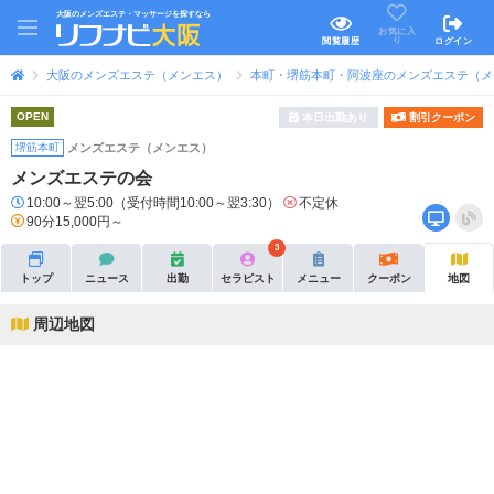
大阪のメンズエステ・マッサージを探すなら
お気に入
り
閲覧履歴
ログイン
大阪のメンズエステ（メンエス）
本町・堺筋本町・阿波座のメンズエステ（メ
OPEN
本日出勤あり
割引クーポン
堺筋本町
メンズエステ（メンエス）
メンズエステの会
10:00～翌5:00（受付時間10:00～翌3:30）
不定休
90分15,000円～
3
トップ
ニュース
出勤
セラピスト
メニュー
クーポン
地図
周辺地図