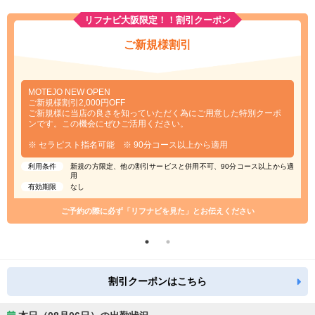
リフナビ大阪限定！！割引クーポン
ご新規様割引
MOTEJO NEW OPEN
ご新規様割引2,000円OFF
ご新規様に当店の良さを知っていただく為にご用意した特別クーポ
ンです。この機会にぜひご活用ください。
※ セラピスト指名可能 ※ 90分コース以上から適用
利用条件
新規の方限定、他の割引サービスと併用不可、90分コース以上から適
用
有効期限
なし
ご予約の際に必ず「リフナビを見た」とお伝えください
割引クーポンはこちら