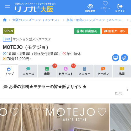
大阪のメンズエステ・マッサージを探すなら
お気に入
り
閲覧履歴
ログイン
大阪のメンズエステ（メンエス）
京橋・都島のメンズエステ（メンエス）
OPEN
本日出勤あり
割引クーポン
京橋
マンション型メンズエステ
MOTEJO（モテジョ）
10:00～翌5:00（最終受付翌5:00）
年中無休
70分11,000円～
13
42
トップ
ニュース
出勤
セラピスト
メニュー
クーポン
地図
お昼の京橋★モテラーの皆★飯よりイケ★
11:43