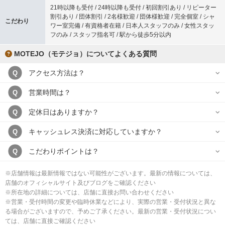
21時以降も受付 / 24時以降も受付 / 初回割引あり / リピーター
割引あり / 団体割引 / 2名様歓迎 / 団体様歓迎 / 完全個室 / シャ
こだわり
ワー室完備 / 有資格者在籍 / 日本人スタッフのみ / 女性スタッ
フのみ / スタッフ指名可 / 駅から徒歩5分以内
MOTEJO（モテジョ）についてよくある質問
アクセス方法は？
Q
営業時間は？
Q
定休日はありますか？
Q
キャッシュレス決済に対応していますか？
Q
こだわりポイントは？
Q
※店舗情報は最新情報ではない可能性がございます。最新の情報については、
店舗のオフィシャルサイト及びブログをご確認ください
※所在地の詳細については、店舗に直接お問い合わせください
※営業・受付時間の変更や臨時休業などにより、実際の営業・受付状況と異な
る場合がございますので、予めご了承ください。最新の営業・受付状況につい
ては、店舗に直接ご確認ください