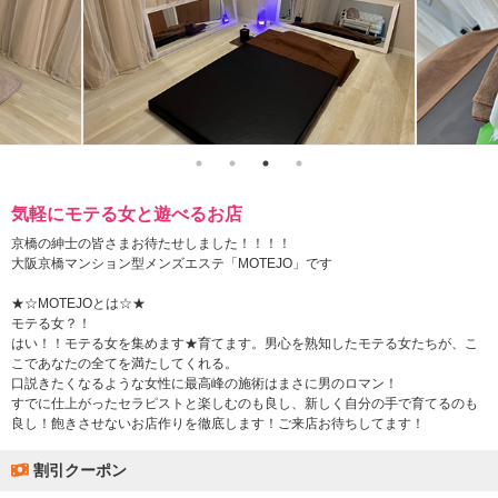
気軽にモテる女と遊べるお店
京橋の紳士の皆さまお待たせしました！！！！
大阪京橋マンション型メンズエステ「MOTEJO」です
★☆MOTEJOとは☆★
モテる女？！
はい！！モテる女を集めます★育てます。男心を熟知したモテる女たちが、こ
こであなたの全てを満たしてくれる。
口説きたくなるような女性に最高峰の施術はまさに男のロマン！
すでに仕上がったセラピストと楽しむのも良し、新しく自分の手で育てるのも
良し！飽きさせないお店作りを徹底します！ご来店お待ちしてます！
割引クーポン