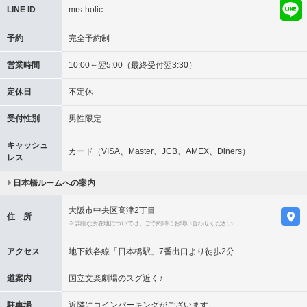
LINE ID
mrs-holic
予約
完全予約制
営業時間
10:00～翌5:00（最終受付翌3:30）
定休日
不定休
受付性別
男性限定
キャッシュ
カード（VISA、Master、JCB、AMEX、Diners）
レス
日本橋ルームへの案内
大阪市中央区高津2丁目
住 所
※詳細な所在地については、ご予約時にお問い合わせください
アクセス
地下鉄各線「日本橋駅」7番出口より徒歩2分
道案内
国立文楽劇場のスグ近く♪
駐車場
近隣にコインパーキングがございます。