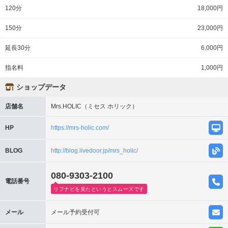
120分
18,000円
150分
23,000円
延長30分
6,000円
指名料
1,000円
ショップデータ
店舗名
Mrs.HOLIC（ミセス ホリック）
HP
https://mrs-holic.com/
BLOG
http://blog.livedoor.jp/mrs_holic/
080-9303-2100
電話番号
リフナビを見たというとスムーズです
メール
メール予約受付可