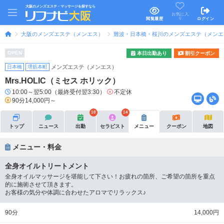
大阪のメンズエステ・マッサージを探すなら
お気に入
り
閲覧履歴
ログイン
大阪のメンズエステ（メンエス）
難波・日本橋・桜川のメンズエステ（メンエ
OPEN
本日出勤あり
割引クーポン
日本橋
堺筋本町
メンズエステ（メンエス）
Mrs.HOLIC（ミセス ホリック）
10:00～翌5:00（最終受付翌3:30）
不定休
90分14,000円～
10
14
トップ
ニュース
出勤
セラピスト
メニュー
クーポン
地図
メニュー・料金
全身オイルトリートメント
全身オイルマッサージを堪能して下さい！お疲れの箇所、ご希望の箇所を重点
的に施術させて頂きます。
お客様の気分や体調に合わせたアロマでリラックス♪
90分
14,000円