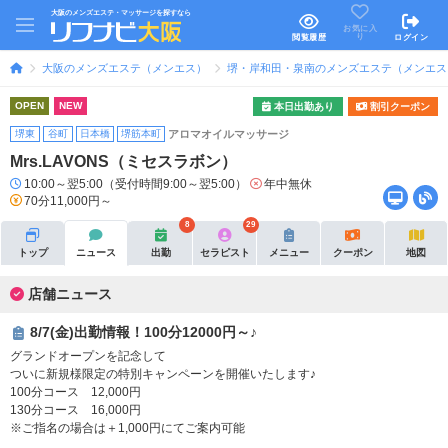
大阪のメンズエステ・マッサージを探すなら
お気に入
り
閲覧履歴
ログイン
大阪のメンズエステ（メンエス）
堺・岸和田・泉南のメンズエステ（メンエス
OPEN
NEW
本日出勤あり
割引クーポン
堺東
谷町
日本橋
堺筋本町
アロマオイルマッサージ
Mrs.LAVONS（ミセスラボン）
10:00～翌5:00（受付時間9:00～翌5:00）
年中無休
70分11,000円～
8
29
トップ
ニュース
出勤
セラピスト
メニュー
クーポン
地図
店舗ニュース
8/7(金)出勤情報！100分12000円～♪
グランドオープンを記念して
ついに新規様限定の特別キャンペーンを開催いたします♪
100分コース 12,000円
130分コース 16,000円
※ご指名の場合は＋1,000円にてご案内可能