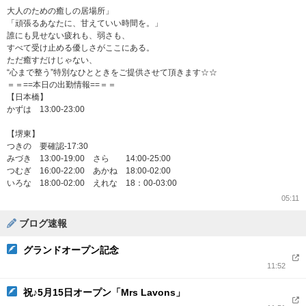
大人のための癒しの居場所」
「頑張るあなたに、甘えていい時間を。」
誰にも見せない疲れも、弱さも、
すべて受け止める優しさがここにある。
ただ癒すだけじゃない、
“心まで整う”特別なひとときをご提供させて頂きます☆☆
＝＝==本日の出勤情報==＝＝
【日本橋】
かずは 13:00-23:00
【堺東】
つきの 要確認-17:30
みづき 13:00-19:00 さら 14:00-25:00
つむぎ 16:00-22:00 あかね 18:00-02:00
いろな 18:00-02:00 えれな 18：00-03:00
05:11
ブログ速報
グランドオープン記念
11:52
祝♪5月15日オープン「Mrs Lavons」