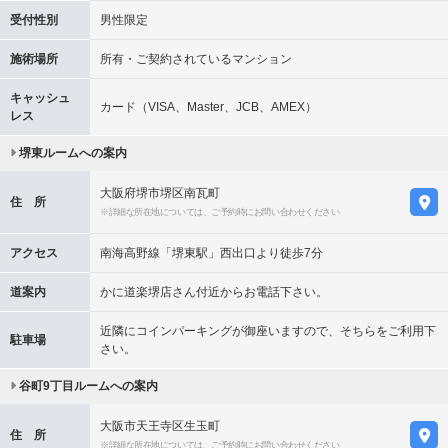
受付性別
男性限定
施術場所
所有・ご契約されているマンション
キャッシュ
カード（VISA、Master、JCB、AMEX）
レス
堺東ルームへの案内
大阪府堺市堺区南瓦町
住 所
※詳細な所在地については、ご予約時にお問い合わせください
アクセス
南海高野線「堺東駅」西出口より徒歩7分
道案内
かに道楽堺店さん付近からお電話下さい。
近隣にコインパーキングが御座いますので、そちらをご利用下
駐車場
さい。
谷町9丁目ルームへの案内
大阪市天王寺区生玉町
住 所
※詳細な所在地については、ご予約時にお問い合わせください