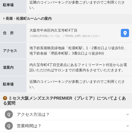
近隣のコインパーキングが多数ございますのでご利用くださ
駐車場
い。
長堀・松屋町ルームへの案内
大阪市中央区内久宝寺町4丁目
住 所
※詳細な所在地については、ご予約時にお問い合わせください
地下鉄長堀鶴見緑地線「松屋町駅」1・2番出口より徒歩5分、
アクセス
地下鉄各線「堺筋本町駅」3番出口より徒歩8分
内久宝寺町4丁目交差点にあるファミリーマート付近からお電
道案内
話いただければサロンまでの道案内をさせていただきます。
近隣のコインパーキングが多数ございますのでご利用くださ
駐車場
い。
ミセス大阪メンズエステPREMIER（プレミア）についてよくあ
る質問
アクセス方法は？
Q
営業時間は？
Q