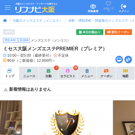
大阪のメンズエステ・マッサージを探すなら
お気に入
り
閲覧履歴
ログイン
大阪のメンズエステ（メンエス）
本町・堺筋本町・阿波座のメンズエステ（メ
OPEN
本日出勤あり
割引クーポン
堺筋本町
長堀橋
メンズエステ（メンエス）
ミセス大阪メンズエステPREMIER（プレミア）
10:00～翌5:00（最終受付）
不定休
90分（ご新規様）12,000円～
7
46
トップ
ニュース
出勤
セラピスト
メニュー
クーポン
地図
新着情報はありません