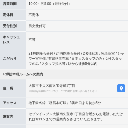
営業時間
10:00～翌5:00（最終受付）
定休日
不定休
受付性別
男女受付可
キャッシュ
不可
レス
21時以降も受付 / 24時以降も受付 / 2名様歓迎 / 完全個室 / シャ
こだわり
ワー室完備 / 有資格者在籍 / 日本人スタッフのみ / 女性スタッ
フのみ / スタッフ指名可 / 駅から徒歩5分以内
堺筋本町ルームへの案内
大阪市中央区南久宝寺町1丁目
住 所
※詳細な所在地については、ご予約時にお問い合わせください
アクセス
地下鉄各線「堺筋本町駅」3番出口より徒歩5分
セブンイレブン大阪南久宝寺1丁目店付近からお電話いただけ
道案内
ればサロンまでの道案内をさせていただきます。