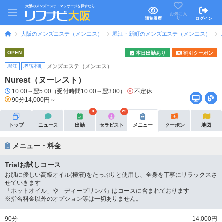
大阪のメンズエステ・マッサージを探すなら
お気に入
り
閲覧履歴
ログイン
大阪のメンズエステ（メンエス）
堀江・新町のメンズエステ（メンエス）
OPEN
本日出勤あり
割引クーポン
堀江
堺筋本町
メンズエステ（メンエス）
Nurest（ヌーレスト）
10:00～翌5:00（受付時間10:00～翌3:00）
不定休
90分14,000円～
3
22
トップ
ニュース
出勤
セラピスト
メニュー
クーポン
地図
メニュー・料金
Trialお試しコース
お肌に優しい高級オイル(極液)をたっぷりと使用し、全身を丁寧にリラックスさ
せていきます
「ホットオイル」や「ディープリンパ」はコースに含まれております
※指名料金以外のオプション等は一切ありません。
90分
14,000円