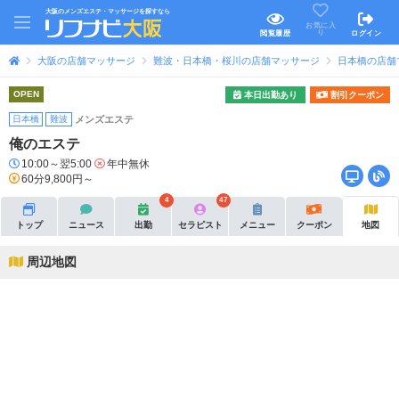
大阪のメンズエステ・マッサージを探すなら
お気に入
り
閲覧履歴
ログイン
大阪の店舗マッサージ
難波・日本橋・桜川の店舗マッサージ
日本橋の店舗
OPEN
本日出勤あり
割引クーポン
日本橋
難波
メンズエステ
俺のエステ
10:00～翌5:00
年中無休
60分9,800円～
4
47
トップ
ニュース
出勤
セラピスト
メニュー
クーポン
地図
周辺地図