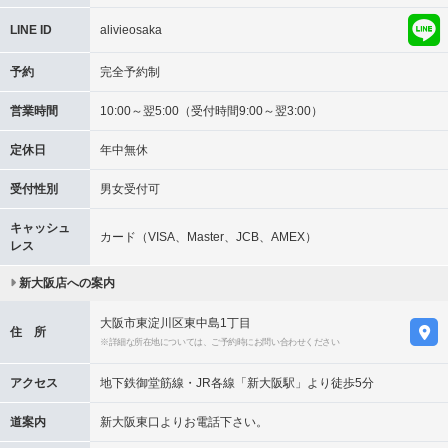
LINE ID
alivieosaka
予約
完全予約制
営業時間
10:00～翌5:00（受付時間9:00～翌3:00）
定休日
年中無休
受付性別
男女受付可
キャッシュ
カード（VISA、Master、JCB、AMEX）
レス
新大阪店への案内
大阪市東淀川区東中島1丁目
住 所
※詳細な所在地については、ご予約時にお問い合わせください
アクセス
地下鉄御堂筋線・JR各線「新大阪駅」より徒歩5分
道案内
新大阪東口よりお電話下さい。