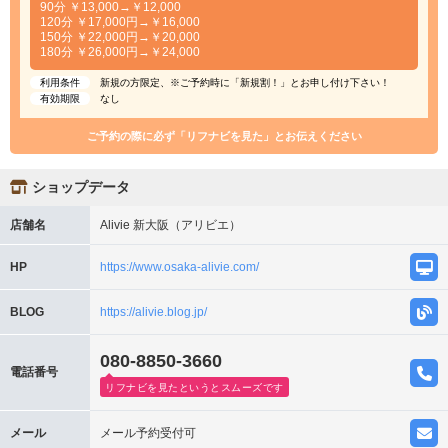
90分 ￥13,000→￥12,000
120分 ￥17,000円→￥16,000
150分 ￥22,000円→￥20,000
180分 ￥26,000円→￥24,000
利用条件
新規の方限定、※ご予約時に「新規割！」とお申し付け下さい！
有効期限
なし
ご予約の際に必ず「リフナビを見た」とお伝えください
ショップデータ
店舗名
Alivie 新大阪（アリビエ）
HP
https://www.osaka-alivie.com/
BLOG
https://alivie.blog.jp/
080-8850-3660
電話番号
リフナビを見たというとスムーズです
メール
メール予約受付可