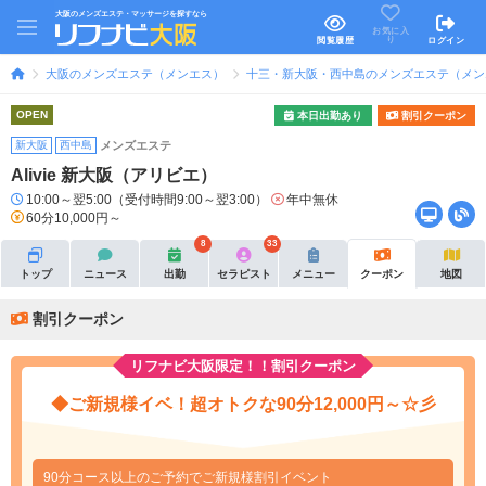
大阪のメンズエステ・マッサージを探すなら
お気に入
り
閲覧履歴
ログイン
大阪のメンズエステ（メンエス）
十三・新大阪・西中島のメンズエステ（メン
OPEN
本日出勤あり
割引クーポン
新大阪
西中島
メンズエステ
Alivie 新大阪（アリビエ）
10:00～翌5:00（受付時間9:00～翌3:00）
年中無休
60分10,000円～
8
33
トップ
ニュース
出勤
セラピスト
メニュー
クーポン
地図
割引クーポン
リフナビ大阪限定！！割引クーポン
◆ご新規様イベ！超オトクな90分12,000円～☆彡
90分コース以上のご予約でご新規様割引イベント