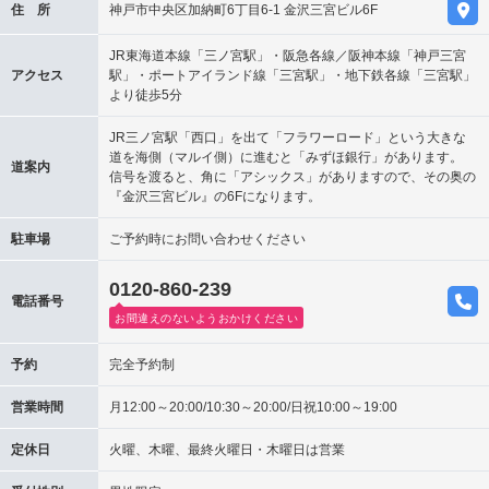
住 所
神戸市中央区加納町6丁目6-1 金沢三宮ビル6F
JR東海道本線「三ノ宮駅」・阪急各線／阪神本線「神戸三宮
アクセス
駅」・ポートアイランド線「三宮駅」・地下鉄各線「三宮駅」
より徒歩5分
JR三ノ宮駅「西口」を出て「フラワーロード」という大きな
道を海側（マルイ側）に進むと「みずほ銀行」があります。
道案内
信号を渡ると、角に「アシックス」がありますので、その奥の
『金沢三宮ビル』の6Fになります。
駐車場
ご予約時にお問い合わせください
0120-860-239
電話番号
お間違えのないようおかけください
予約
完全予約制
営業時間
月12:00～20:00/10:30～20:00/日祝10:00～19:00
定休日
火曜、木曜、最終火曜日・木曜日は営業