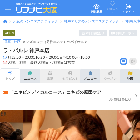
大阪のメンズエステ・マッサージを探すなら
お気に入
り
閲覧履歴
ログイン
大阪のメンズエステティック
神戸エリアのメンズエステティック
神戸(兵
OPEN
本日出勤あり
割引クーポン
兵庫・神戸
メンズエステ（男性エステ）のパイオニア
ラ・パルレ 神戸本店
月12:00～20:00/10:30～20:00/日祝10:00～19:00
火曜、木曜、最終火曜日・木曜日は営業
トップ
ニュース
出勤
セラピスト
メニュー
クーポン
地図
「ニキビメディカルコース」ニキビの原因ケア!
8月08日 04:08