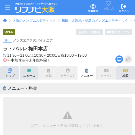
大阪のメンズエステ・マッサージを探すなら
お気に入
り
閲覧履歴
ログイン
大阪のメンズエステティック
梅田・北新地・福島のメンズエステティック
OPEN
本日出勤あり
割引クーポン
梅田
メンズエステのパイオニア
ラ・パルレ 梅田本店
11:30～21:00/土10:30～20:00/日祝10:00～19:00
年中無休※年末年始を除く
トップ
ニュース
出勤
セラピスト
メニュー
クーポン
地図
メニュー・料金
現在、メニュー・料金の登録はございません