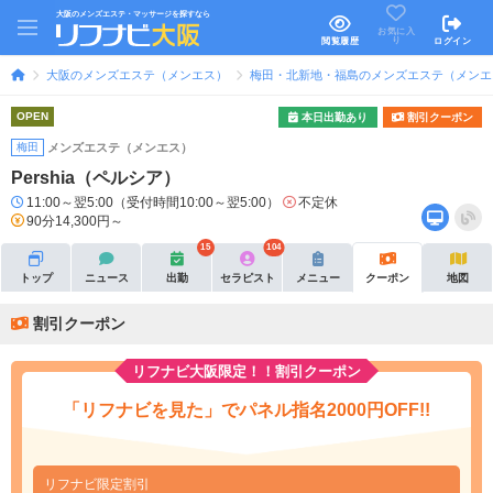
大阪のメンズエステ・マッサージを探すなら
お気に入
り
閲覧履歴
ログイン
大阪のメンズエステ（メンエス）
梅田・北新地・福島のメンズエステ（メンエ
OPEN
本日出勤あり
割引クーポン
梅田
メンズエステ（メンエス）
Pershia（ペルシア）
11:00～翌5:00（受付時間10:00～翌5:00）
不定休
90分14,300円～
15
104
トップ
ニュース
出勤
セラピスト
メニュー
クーポン
地図
割引クーポン
リフナビ大阪限定！！割引クーポン
「リフナビを見た」でパネル指名2000円OFF!!
リフナビ限定割引