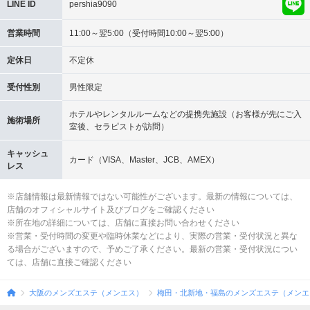
LINE ID
pershia9090
営業時間
11:00～翌5:00（受付時間10:00～翌5:00）
定休日
不定休
受付性別
男性限定
ホテルやレンタルルームなどの提携先施設（お客様が先にご入
施術場所
室後、セラピストが訪問）
キャッシュ
カード（VISA、Master、JCB、AMEX）
レス
※店舗情報は最新情報ではない可能性がございます。最新の情報については、
店舗のオフィシャルサイト及びブログをご確認ください
※所在地の詳細については、店舗に直接お問い合わせください
※営業・受付時間の変更や臨時休業などにより、実際の営業・受付状況と異な
る場合がございますので、予めご了承ください。最新の営業・受付状況につい
ては、店舗に直接ご確認ください
大阪のメンズエステ（メンエス）
梅田・北新地・福島のメンズエステ（メンエ