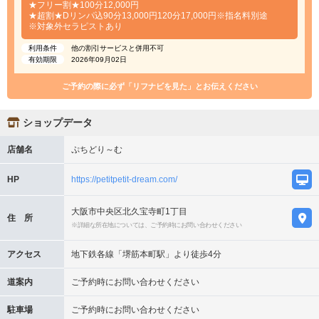
★フリー割★100分12,000円
★超割★Dリンパ込90分13,000円120分17,000円※指名料別途
※対象外セラピストあり
利用条件
他の割引サービスと併用不可
有効期限
2026年09月02日
ご予約の際に必ず「リフナビを見た」とお伝えください
ショップデータ
店舗名
ぷちどり～む
HP
https://petitpetit-dream.com/
大阪市中央区北久宝寺町1丁目
住 所
※詳細な所在地については、ご予約時にお問い合わせください
アクセス
地下鉄各線「堺筋本町駅」より徒歩4分
道案内
ご予約時にお問い合わせください
駐車場
ご予約時にお問い合わせください