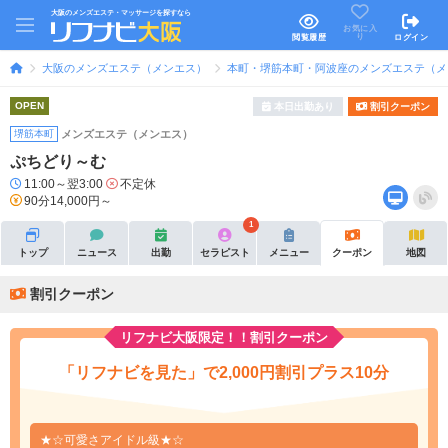
大阪のメンズエステ・マッサージを探すなら
お気に入
り
閲覧履歴
ログイン
大阪のメンズエステ（メンエス）
本町・堺筋本町・阿波座のメンズエステ（メ
OPEN
本日出勤あり
割引クーポン
堺筋本町
メンズエステ（メンエス）
ぷちどり～む
11:00～翌3:00
不定休
90分14,000円～
1
トップ
ニュース
出勤
セラピスト
メニュー
クーポン
地図
割引クーポン
リフナビ大阪限定！！割引クーポン
「リフナビを見た」で2,000円割引プラス10分
★☆可愛さアイドル級★☆