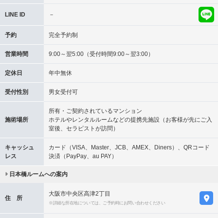
LINE ID
－
予約
完全予約制
営業時間
9:00～翌5:00（受付時間9:00～翌3:00）
定休日
年中無休
受付性別
男女受付可
所有・ご契約されているマンション
施術場所
ホテルやレンタルルームなどの提携先施設（お客様が先にご入
室後、セラピストが訪問）
キャッシュ
カード（VISA、Master、JCB、AMEX、Diners）、QRコード
レス
決済（PayPay、au PAY）
日本橋ルームへの案内
大阪市中央区高津2丁目
住 所
※詳細な所在地については、ご予約時にお問い合わせください