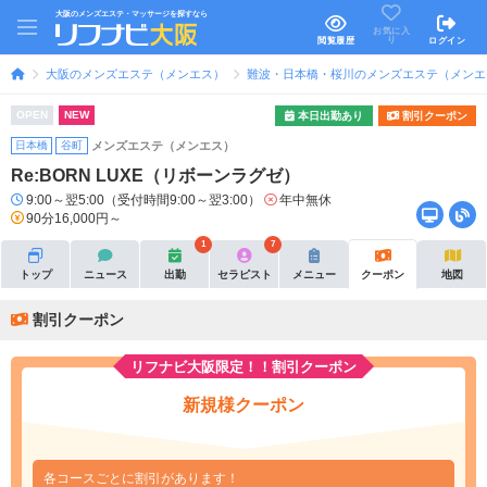
大阪のメンズエステ・マッサージを探すなら
お気に入
り
閲覧履歴
ログイン
大阪のメンズエステ（メンエス）
難波・日本橋・桜川のメンズエステ（メンエ
OPEN
NEW
本日出勤あり
割引クーポン
日本橋
谷町
メンズエステ（メンエス）
Re:BORN LUXE（リボーンラグゼ）
9:00～翌5:00（受付時間9:00～翌3:00）
年中無休
90分16,000円～
1
7
トップ
ニュース
出勤
セラピスト
メニュー
クーポン
地図
割引クーポン
リフナビ大阪限定！！割引クーポン
新規様クーポン
各コースごとに割引があります！