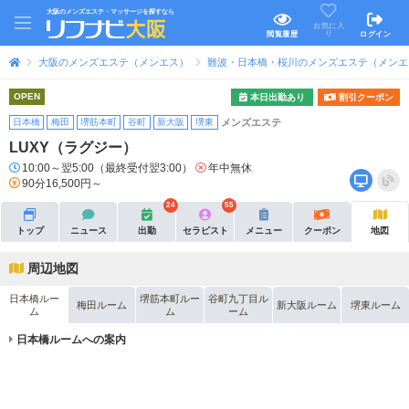
大阪のメンズエステ・マッサージを探すなら
お気に入
り
閲覧履歴
ログイン
大阪のメンズエステ（メンエス）
難波・日本橋・桜川のメンズエステ（メンエ
OPEN
本日出勤あり
割引クーポン
日本橋
梅田
堺筋本町
谷町
新大阪
堺東
メンズエステ
LUXY（ラグジー）
10:00～翌5:00（最終受付翌3:00）
年中無休
90分16,500円～
24
55
トップ
ニュース
出勤
セラピスト
メニュー
クーポン
地図
周辺地図
日本橋ルー
堺筋本町ルー
谷町九丁目ル
梅田ルーム
新大阪ルーム
堺東ルーム
ム
ム
ーム
日本橋ルームへの案内