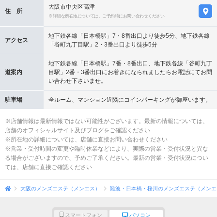
大阪市中央区高津
住 所
※詳細な所在地については、ご予約時にお問い合わせください
地下鉄各線「日本橋駅」7・8番出口より徒歩5分、地下鉄各線
アクセス
「谷町九丁目駅」2・3番出口より徒歩5分
地下鉄各線「日本橋駅」7番・8番出口、地下鉄各線「谷町九丁
道案内
目駅」2番・3番出口にお着きになられましたらお電話にてお問
い合わせ下さいませ。
駐車場
全ルーム、マンション近隣にコインパーキングが御座います。
※店舗情報は最新情報ではない可能性がございます。最新の情報については、
店舗のオフィシャルサイト及びブログをご確認ください
※所在地の詳細については、店舗に直接お問い合わせください
※営業・受付時間の変更や臨時休業などにより、実際の営業・受付状況と異な
る場合がございますので、予めご了承ください。最新の営業・受付状況につい
ては、店舗に直接ご確認ください
大阪のメンズエステ（メンエス）
難波・日本橋・桜川のメンズエステ（メンエ
スマートフォン
パソコン