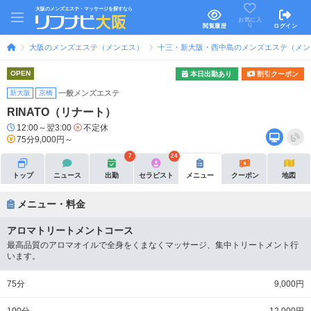
大阪のメンズエステ・マッサージを探すなら
お気に入
り
閲覧履歴
ログイン
大阪のメンズエステ（メンエス）
十三・新大阪・西中島のメンズエステ（メン
OPEN
本日出勤あり
割引クーポン
新大阪
京橋
一般メンズエステ
RINATO（リナート）
12:00～翌3:00
不定休
75分9,000円～
7
24
トップ
ニュース
出勤
セラピスト
メニュー
クーポン
地図
メニュー・料金
アロマトリートメントコース
最高品質のアロマオイルで全身をくまなくマッサージ、集中トリートメント行
います。
75分
9,000円