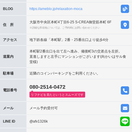
BLOG
https://ameblo.jp/relaxation-moca
大阪市中央区本町4丁目6-25 S-CREA御堂筋本町 6F
住 所
※詳細な所在地については、ご予約時にお問い合わせください
アクセス
地下鉄各線「本町駅」2番・25番出口より徒歩4分
本町駅2番出口を出て左へ進み、備後町3の交差点を左折。
道案内
直進しますと左手にマンションがございます(向かいはサル食
堂様)
駐車場
近隣のコインパーキングをご利用ください。
080-2514-0472
電話番号
リフナビを見たというとスムーズです
メール
メール予約受付可
LINE ID
@afv1326k