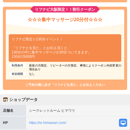
リフナビ大阪限定！！割引クーポン
☆☆☆集中マッサージ20分付☆☆☆
リフナビ限定☆130分イベント！
「リフナビを見た」とお伝え頂くと、
130分の中に集中マッサージが20分ついてきます。
130分15000円
利用条件
新規の方限定、リピーターの方限定、事情によりクーポン内容変更の
場合あり
有効期限
なし
ご予約の際に必ず「リフナビを見た」とお伝えください
ショップデータ
店舗名
シークレットルーム ヒマワリ
HP
https://sr-himawari.com/