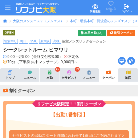
大阪のメンズエステ・マッサージを探すなら
お気に入
り
閲覧履歴
ログイン
大阪のメンズエステ（メンエス）
本町・堺筋本町・阿波座のメンズエステ（メ
OPEN
本日出勤あり
割引クーポン
堺筋本町
梅田
堺東
新大阪
高槻
個室メンズリラクゼーション
シークレットルーム ヒマワリ
9:00～翌5:00（最終受付翌3:00）
不定休
70分（下半身 集中マッサージ）9,000円～
26
69
トップ
ニュース
出勤
セラピスト
メニュー
クーポン
地図
割引クーポン
リフナビ大阪限定！！割引クーポン
【出勤1番割引】
セラピストの出勤スタート時間に合わせて1番目にご予約されますと