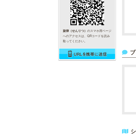
旋律（せんりつ）
のスマホ用ページ
へのアクセスは、QRコードを読み
取ってください。
ブ
シ