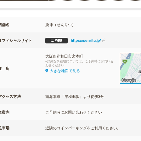
店舗名
旋律（せんりつ）
オフィシャルサイト
https://senritu.jp/
WEB
大阪府岸和田市宮本町
※詳細な所在地については、ご予約時にお問い合
わせください
住 所
大きな地図で見る
アクセス方法
南海本線「岸和田駅」より徒歩3分
道案内
ご予約時にお問い合わせください
駐車場
近隣のコインパーキングをご利用ください。