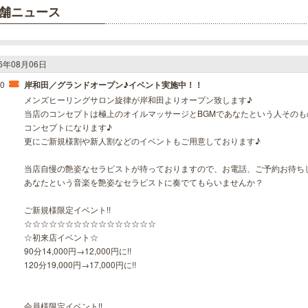
舗ニュース
26年08月06日
20
岸和田／グランドオープン♪イベント実施中！！
メンズヒーリングサロン旋律が岸和田よりオープン致します♪
当店のコンセプトは極上のオイルマッサージとBGMであなたという人その
コンセプトになります♪
更にご新規様割や新人割などのイベントもご用意しております♪
当店自慢の艶姿なセラピストが待っておりますので、お電話、ご予約お待ち
あなたという音楽を艶姿なセラピストに奏でてもらいませんか？
ご新規様限定イベント!!
☆☆☆☆☆☆☆☆☆☆☆☆☆☆☆☆
☆初来店イベント☆
90分14,000円→12,000円に!!
120分19,000円→17,000円に!!
会員様限定イベント!!