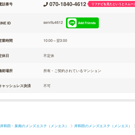
070-1840-4612
電話番号
リフナビを見たというとスムー
senritu4612
INE ID
Add Friends
営業時間
10:00～翌3:00
定休日
不定休
施術場所
所有・ご契約されているマンション
キャッシュレス決済
不可
岸和田・泉南のメンズエステ（メンエス）
岸和田のメンズエステ（メンエス）