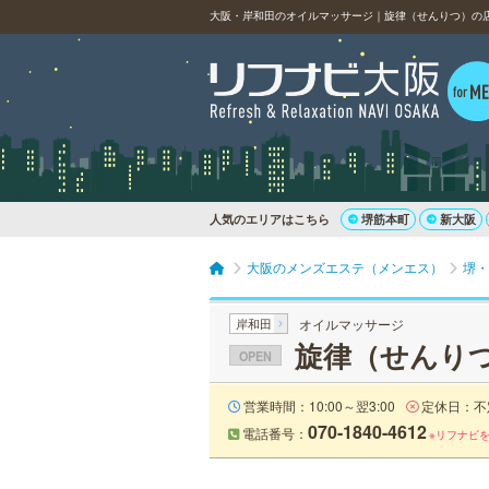
大阪・岸和田のオイルマッサージ｜旋律（せんりつ）の
人気のエリアはこちら
堺筋本町
新大阪
大阪のメンズエステ（メンエス）
堺・
岸和田
オイルマッサージ
旋律（せんり
OPEN
営業時間：10:00～翌3:00
定休日：不
070-1840-4612
電話番号：
※リフナビ