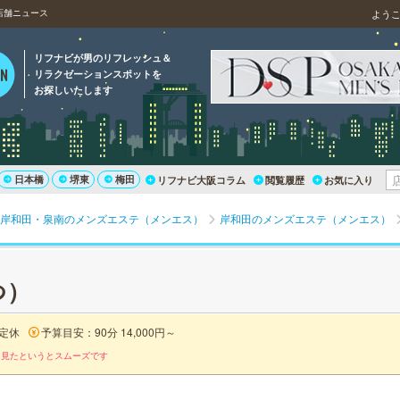
店舗ニュース
よう
リフナビが男のリフレッシュ＆
リラクゼーションスポットを
お探しいたします
日本橋
堺東
梅田
リフナビ大阪コラム
閲覧履歴
お気に入り
岸和田・泉南のメンズエステ（メンエス）
岸和田のメンズエステ（メンエス）
つ）
定休
予算目安：90分 14,000円～
を見たというとスムーズです