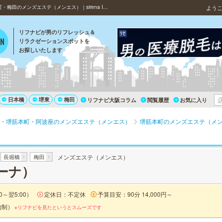
大阪・堺筋本町・日本橋・心斎橋・難波・長堀橋・松屋町・梅田のメンズエステ（メンエス）｜sirena I（シレーナ）のメニュー・料金
よう
リフナビが男のリフレッシュ＆
リラクゼーションスポットを
お探しいたします
日本橋
堺東
梅田
リフナビ大阪コラム
閲覧履歴
お気に入り
・堺筋本町・阿波座のメンズエステ（メンエス）
堺筋本町のメンズエステ（メ
長堀橋
梅田
メンズエステ（メンエス）
レーナ）
0～翌5:00）
定休日：不定休
予算目安：90分 14,000円～
約制）
※リフナビを見たというとスムーズです