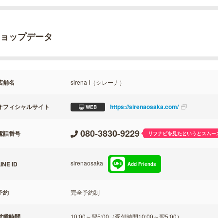
ョップデータ
店舗名
sirena I（シレーナ）
オフィシャルサイト
https://sirenaosaka.com/
WEB
080-3830-9229
電話番号
リフナビを見たというとスムー
sirenaosaka
INE ID
Add Friends
予約
完全予約制
営業時間
10:00～翌5:00（受付時間10:00～翌5:00）