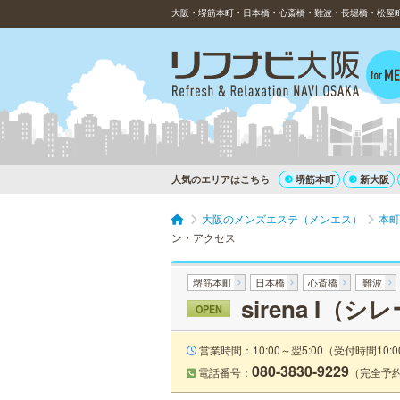
人気のエリアはこちら
堺筋本町
新大阪
大阪のメンズエステ（メンエス）
本町
ン・アクセス
堺筋本町
日本橋
心斎橋
難波
sirena I（シ
OPEN
営業時間：10:00～翌5:00（受付時間10:0
080-3830-9229
電話番号：
（完全予