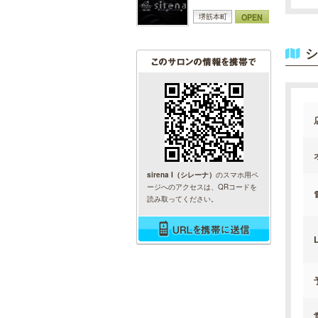
OPEN
堺筋本町
シ
sirena I（シレーナ）
のスマホ用ペ
ージへのアクセスは、QRコードを
読み取ってください。
L