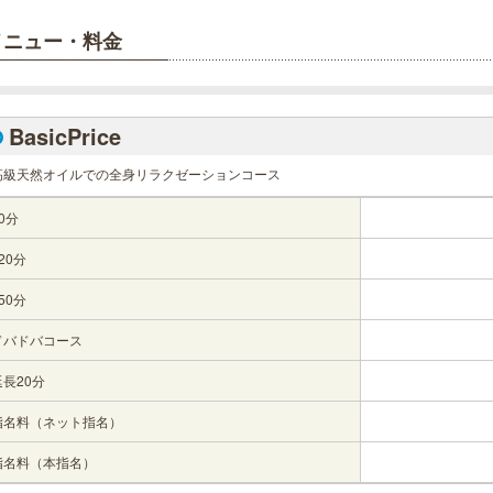
メニュー・料金
BasicPrice
高級天然オイルでの全身リラクゼーションコース
0分
20分
50分
ドバドバコース
延長20分
指名料（ネット指名）
指名料（本指名）