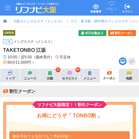
大阪のメンズエステ・マッサージを探すなら
お気に入
り
閲覧履歴
ログイン
大阪のメンズエステ（メンエス）
十三・新大阪・西中島のメンズエステ（メン
OPEN
本日出勤あり
割引クーポン
江坂
メンズエステ（メンエス）
TAKETONBO 江坂
10:00～翌5:00（最終受付）
不定休
60分11,000円～
17
56
トップ
ニュース
出勤
セラピスト
メニュー
クーポン
地図
割引クーポン
リフナビ大阪限定！！割引クーポン
お得にどうぞ「 TONBO割 」
事前予約でも当日でもご予約可能！