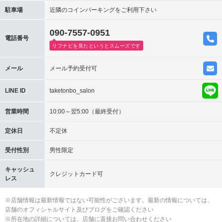
駐車場
近隣のコインパーキングをご利用下さい
090-7557-0951
電話番号
リフナビを見たというとスムーズです
メール
メール予約受付可
LINE ID
taketonbo_salon
営業時間
10:00～翌5:00（最終受付）
定休日
不定休
受付性別
男性限定
キャッシュ
クレジットカード可
レス
※店舗情報は最新情報ではない可能性がございます。最新の情報については、
店舗のオフィシャルサイト及びブログをご確認ください
※所在地の詳細については、店舗に直接お問い合わせください