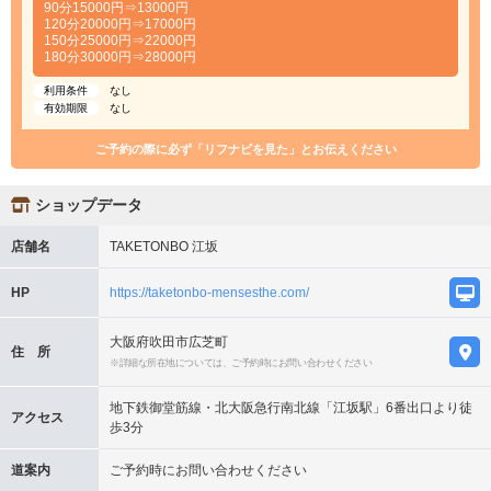
90分15000円⇒13000円
120分20000円⇒17000円
150分25000円⇒22000円
180分30000円⇒28000円
利用条件
なし
有効期限
なし
ご予約の際に必ず「リフナビを見た」とお伝えください
ショップデータ
店舗名
TAKETONBO 江坂
HP
https://taketonbo-mensesthe.com/
大阪府吹田市広芝町
住 所
※詳細な所在地については、ご予約時にお問い合わせください
地下鉄御堂筋線・北大阪急行南北線「江坂駅」6番出口より徒
アクセス
歩3分
道案内
ご予約時にお問い合わせください