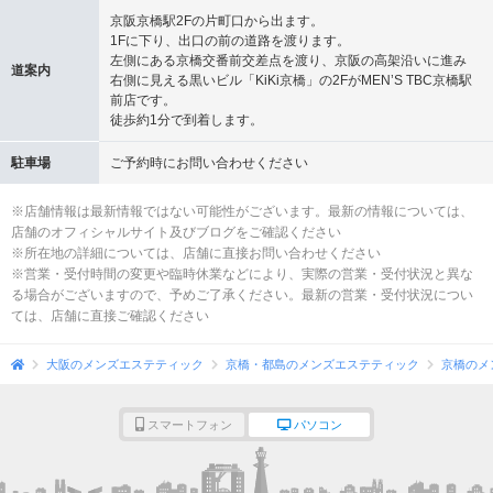
京阪京橋駅2Fの片町口から出ます。
1Fに下り、出口の前の道路を渡ります。
左側にある京橋交番前交差点を渡り、京阪の高架沿いに進み
道案内
右側に見える黒いビル「KiKi京橋」の2FがMEN’S TBC京橋駅
前店です。
徒歩約1分で到着します。
駐車場
ご予約時にお問い合わせください
※店舗情報は最新情報ではない可能性がございます。最新の情報については、
店舗のオフィシャルサイト及びブログをご確認ください
※所在地の詳細については、店舗に直接お問い合わせください
※営業・受付時間の変更や臨時休業などにより、実際の営業・受付状況と異な
る場合がございますので、予めご了承ください。最新の営業・受付状況につい
ては、店舗に直接ご確認ください
大阪のメンズエステティック
京橋・都島のメンズエステティック
京橋のメ
スマートフォン
パソコン