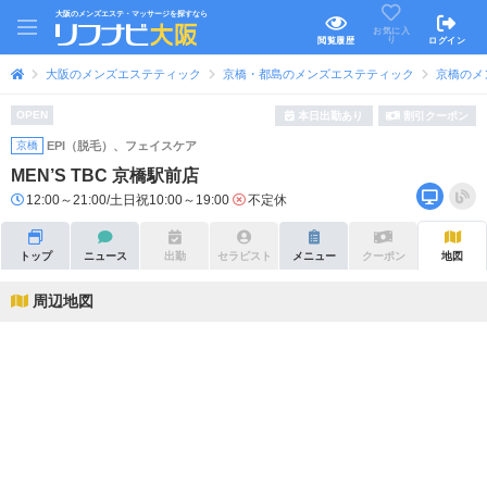
大阪のメンズエステ・マッサージを探すなら
お気に入
り
閲覧履歴
ログイン
大阪のメンズエステティック
京橋・都島のメンズエステティック
京橋のメ
OPEN
本日出勤あり
割引クーポン
京橋
EPI（脱毛）、フェイスケア
MEN’S TBC 京橋駅前店
12:00～21:00/土日祝10:00～19:00
不定休
トップ
ニュース
出勤
セラピスト
メニュー
クーポン
地図
周辺地図