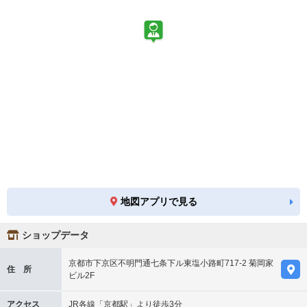
地図アプリで見る
ショップデータ
京都市下京区不明門通七条下ル東塩小路町717-2 菊岡家
住 所
ビル2F
アクセス
JR各線「京都駅」より徒歩3分