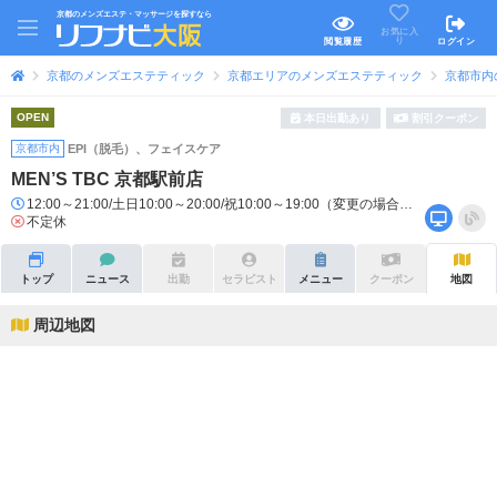
京都のメンズエステ・マッサージを探すなら
お気に入
り
閲覧履歴
ログイン
京都のメンズエステティック
京都エリアのメンズエステティック
京都市内
OPEN
本日出勤あり
割引クーポン
京都市内
EPI（脱毛）、フェイスケア
MEN’S TBC 京都駅前店
12:00～21:00/土日10:00～20:00/祝10:00～19:00（変更の場合あり）
不定休
トップ
ニュース
出勤
セラピスト
メニュー
クーポン
地図
周辺地図