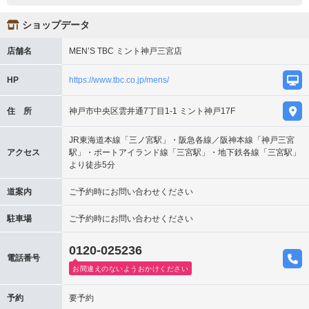
ショップデータ
店舗名
MEN’S TBC ミント神戸三宮店
HP
https://www.tbc.co.jp/mens/
住 所
神戸市中央区雲井通7丁目1-1 ミント神戸17F
JR東海道本線「三ノ宮駅」・阪急各線／阪神本線「神戸三宮
アクセス
駅」・ポートアイランド線「三宮駅」・地下鉄各線「三宮駅」
より徒歩5分
道案内
ご予約時にお問い合わせください
駐車場
ご予約時にお問い合わせください
0120-025236
電話番号
お間違えのないようおかけください
予約
要予約