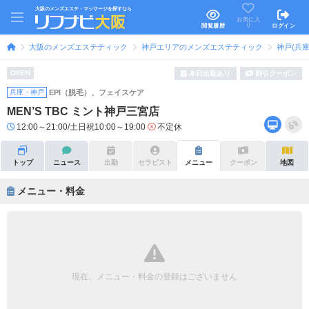
大阪のメンズエステ・マッサージを探すなら
お気に入
り
閲覧履歴
ログイン
大阪のメンズエステティック
神戸エリアのメンズエステティック
神戸(兵
OPEN
本日出勤あり
割引クーポン
兵庫・神戸
EPI（脱毛）、フェイスケア
MEN’S TBC ミント神戸三宮店
12:00～21:00/土日祝10:00～19:00
不定休
トップ
ニュース
出勤
セラピスト
メニュー
クーポン
地図
メニュー・料金
現在、メニュー・料金の登録はございません