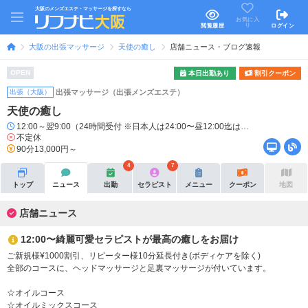
大阪のメンズエステ・マッサージを探すなら
お気に入
り
閲覧履歴
ログイン
大阪の出張マッサージ
天使の癒し
店舗ニュース・ブログ速報
OPEN
本日出勤あり
割引クーポン
出張（大阪）
出張マッサージ（出張メンズエステ）
天使の癒し
12:00～翌9:00（24時間受付 ※日本人は24:00〜昼12:00迄は電話のみ）
不定休
90分13,000円～
4
7
トップ
ニュース
出勤
セラピスト
メニュー
クーポン
地図
店舗ニュース
12:00〜綺麗可愛セラピストが最高の癒しをお届け
ご新規様¥1000割引、リピーター様10分延長付き(ボディケアを除く)
全部のコースに、ヘッドマッサージと足裏マッサージが付いています。
☆オイルコース
☆オイルミックスコース