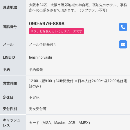
大阪市24区、大阪市近郊地域の御自宅、宿泊先のホテル、事務
派遣地域
所への出張をさせて頂きます。（ラブホテル不可）
090-5976-8898
電話番号
リフナビを見たというとスムーズです
メール
メール予約受付可
LINE ID
tenshinoiyashi
予約
予約優先
12:00～翌9:00（24時間受付 ※日本人は24:00〜昼12:00迄は電
営業時間
話のみ）
定休日
不定休
受付性別
男女受付可
キャッシュ
カード（VISA、Master、JCB、AMEX）
レス