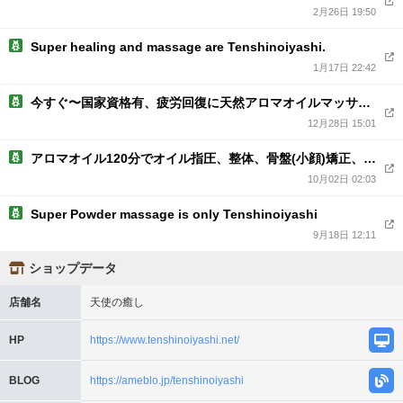
2月26日 19:50
Super healing and massage are Tenshinoiyashi.
1月17日 22:42
今すぐ〜国家資格有、疲労回復に天然アロマオイルマッサージは最高 新規割全コース1000
12月28日 15:01
アロマオイル120分でオイル指圧、整体、骨盤(小顔)矯正、リンバ、ヘッド、足裏マッサージ付
10月02日 02:03
Super Powder massage is only Tenshinoiyashi
9月18日 12:11
ショップデータ
店舗名
天使の癒し
HP
https://www.tenshinoiyashi.net/
BLOG
https://ameblo.jp/tenshinoiyashi