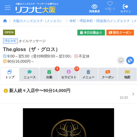
大阪のメンズエステ・マッサージを探すなら
お気に入
り
閲覧履歴
ログイン
大阪のメンズエステ（メンエス）
本町・堺筋本町・阿波座のメンズエステ（メ
OPEN
本日出勤あり
割引クーポン
堺筋本町
オイルマッサージ
The.gloss（ザ・グロス）
9:00～翌5:00（受付時間9:00～翌3:00）
不定休
90分16,000円～
4
19
トップ
ニュース
出勤
セラピスト
メニュー
クーポン
地図
新人続々入店中〜90分14,000円
10:20