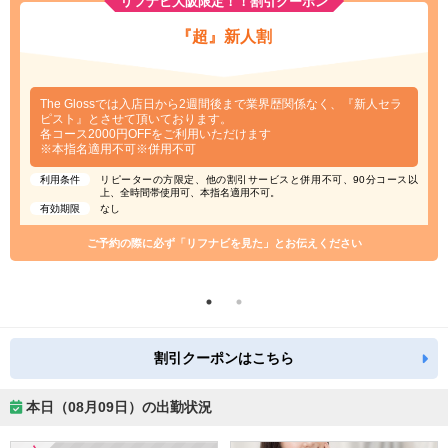
リフナビ大阪限定！！割引クーポン
『超』新人割
The Glossでは入店日から2週間後まで業界歴関係なく、『新人セラ
ピスト』とさせて頂いております。
各コース2000円OFFをご利用いただけます
※本指名適用不可※併用不可
利用条件
リピーターの方限定、他の割引サービスと併用不可、90分コース以
上、全時間帯使用可、本指名適用不可。
有効期限
なし
ご予約の際に必ず「リフナビを見た」とお伝えください
割引クーポンはこちら
本日（08月09日）の出勤状況