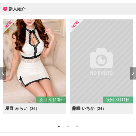
新人紹介
次回 8月13日
次回 8月11日
星野 みらい
藤咲 いちか
（26）
（24）