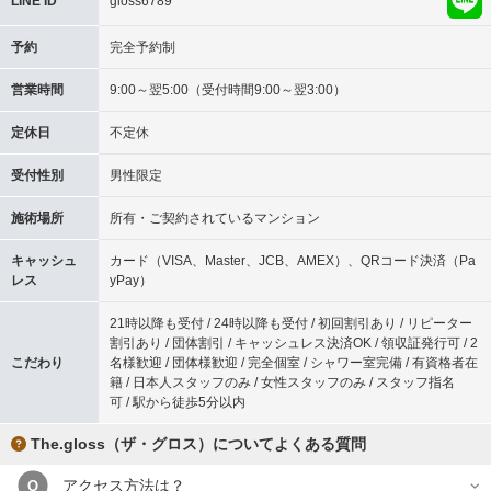
LINE ID
gloss6789
予約
完全予約制
営業時間
9:00～翌5:00（受付時間9:00～翌3:00）
定休日
不定休
受付性別
男性限定
施術場所
所有・ご契約されているマンション
キャッシュ
カード（VISA、Master、JCB、AMEX）、QRコード決済（Pa
レス
yPay）
21時以降も受付 / 24時以降も受付 / 初回割引あり / リピーター
割引あり / 団体割引 / キャッシュレス決済OK / 領収証発行可 / 2
こだわり
名様歓迎 / 団体様歓迎 / 完全個室 / シャワー室完備 / 有資格者在
籍 / 日本人スタッフのみ / 女性スタッフのみ / スタッフ指名
可 / 駅から徒歩5分以内
The.gloss（ザ・グロス）についてよくある質問
アクセス方法は？
Q