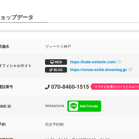
ョップデータ
店舗名
ヴィーナス神戸
https://kobe-esthetic.com/
WEB
オフィシャルサイト
https://venus-esthe.dreamlog.jp/
BLOG
070-8460-1515
電話番号
リフナビを見たというとスムー
relaxaroma
INE ID
Add Friends
予約
完全予約制