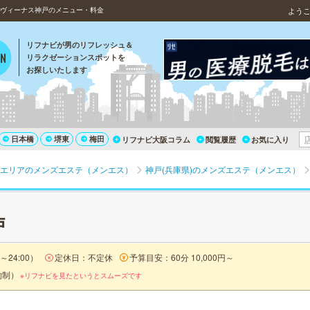
｜ヴィーナス神戸のメニュー・料金
よう
リフナビが男のリフレッシュ＆
リラクゼーションスポットを
お探しいたします
日本橋
堺東
梅田
リフナビ大阪コラム
閲覧履歴
お気に入り
エリアのメンズエステ（メンエス）
神戸(兵庫県)のメンズエステ（メンエス）
戸
～24:00）
定休日：不定休
予算目安：60分 10,000円～
約制）
※リフナビを見たというとスムーズです