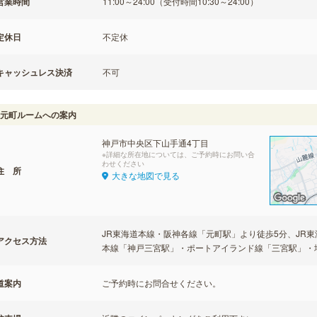
営業時間
11:00～24:00（受付時間10:30～24:00）
定休日
不定休
キャッシュレス決済
不可
元町ルームへの案内
神戸市中央区下山手通4丁目
※詳細な所在地については、ご予約時にお問い合
わせください
住 所
大きな地図で見る
JR東海道本線・阪神各線「元町駅」より徒歩5分、JR
アクセス方法
本線「神戸三宮駅」・ポートアイランド線「三宮駅」・
道案内
ご予約時にお問合せください。