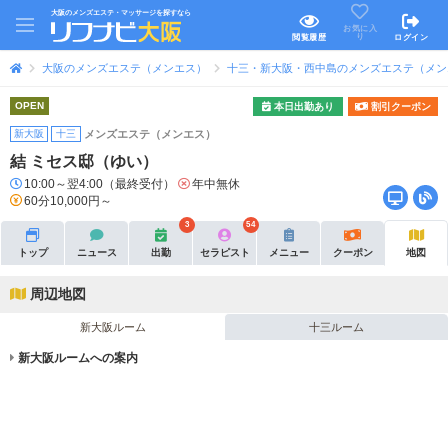
大阪のメンズエステ・マッサージを探すなら
お気に入
り
閲覧履歴
ログイン
大阪のメンズエステ（メンエス）
十三・新大阪・西中島のメンズエステ（メン
OPEN
本日出勤あり
割引クーポン
新大阪
十三
メンズエステ（メンエス）
結 ミセス邸（ゆい）
10:00～翌4:00（最終受付）
年中無休
60分10,000円～
3
54
トップ
ニュース
出勤
セラピスト
メニュー
クーポン
地図
周辺地図
新大阪ルーム
十三ルーム
新大阪ルームへの案内