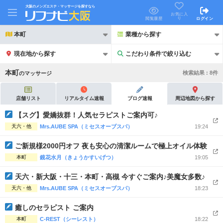
大阪のメンズエステ・マッサージを探すなら
お気に入
り
閲覧履歴
ログイン
本町
業種から探す
現在地から探す
こだわり条件で絞り込む
こだわり条件で絞り込む
本町
検索結果 :
8
件
の
マッサージ
店舗リスト
リアルタイム速報
ブログ速報
周辺地図から探す
【スグ】愛嬌抜群！人気セラピストご案内可♪
天六・他
Mrs.AUBE SPA（ミセスオーブスパ）
19:24
21時以降も受付
24時以降も受付
ご新規様2000円オフ 夜も安心の清潔ルームで極上オイル体験
初回割引あり
リピーター割引あり
本町
鏡花水月（きょうかすいげつ）
19:05
団体割引
ポイントカード有
天六・新大阪・十三・本町・高槻 今すぐご案内♪美魔女多数♪
キャッシュレス決済OK
領収証発行可
天六・他
Mrs.AUBE SPA（ミセスオーブスパ）
18:23
2名様歓迎
団体様歓迎
癒しのセラピスト ご案内
本町
C-REST（シーレスト）
18:22