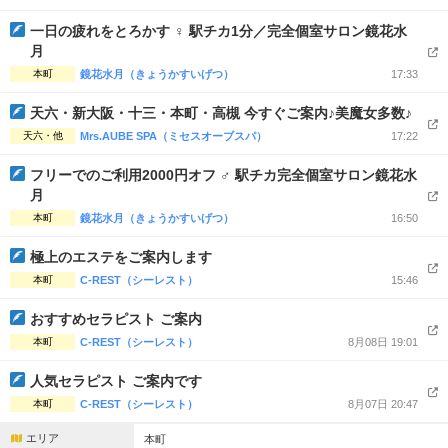
完全個室
半個室あり
一日の疲れをとろかす ♀ 駅チカ1分／完全個室サロン鏡花水
ペアルームあり
シャワー室完備
月
本町
鏡花水月（きょうかすいげつ）
17:33
フットバスあり
岩盤浴あり
天六・新大阪・十三・本町・高槻 今すぐご案内♪美魔女多数♪
専用駐車場あり
有資格者在籍
天六・他
Mrs.AUBE SPA（ミセスオーブスパ）
17:22
日本人スタッフのみ
女性スタッフのみ
フリーでのご利用2000円オフ ♂ 駅チカ完全個室サロン鏡花水
月
スタッフ指名可
Ｗセラピスト
本町
鏡花水月（きょうかすいげつ）
16:50
駅から徒歩5分以内
極上のエステをご案内します
本町
C-REST（シーレスト）
15:46
こだわり条件を変更
おすすめセラピスト ご案内
閉じる
本町
C-REST（シーレスト）
8月08日 19:01
人気セラピスト ご案内です
本町
C-REST（シーレスト）
8月07日 20:47
エリア
本町