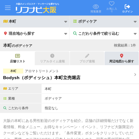
大阪のメンズエステ・マッサージを探すなら
お気に入
り
閲覧履歴
ログイン
本町
ボディケア
現在地から探す
こだわり条件で絞り込む
こだわり条件で絞り込む
本町
検索結果 :
1
件
の
ボディケア
店舗リスト
リアルタイム速報
ブログ速報
周辺地図から探す
本町
アロマトリートメント
Bodysh（ボディッシュ）本町立売堀店
21時以降も受付
24時以降も受付
エリア
本町
初回割引あり
リピーター割引あり
業種
ボディケア
団体割引
ポイントカード有
こだわり条件
指定なし
キャッシュレス決済OK
領収証発行可
大阪の本町にある男性歓迎のボディケアを紹介。店舗の詳細情報だけでなく新
着情報、料金メニュー、お得なキャンペーン・イベント、リフナビ大阪限定の
2名様歓迎
団体様歓迎
クーポンなどをご覧いただけます。「条件変更」ボタンをクリックしていただ