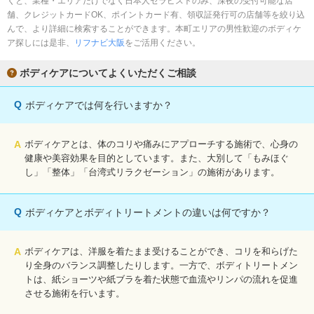
くと、業種・エリアだけでなく日本人セラピストのみ、深夜の受付可能な店
完全個室
半個室あり
舗、クレジットカードOK、ポイントカード有、領収証発行可の店舗等を絞り込
んで、より詳細に検索することができます。本町エリアの男性歓迎のボディケ
ペアルームあり
シャワー室完備
ア探しには是非、
リフナビ大阪
をご活用ください。
フットバスあり
岩盤浴あり
ボディケアについてよくいただくご相談
専用駐車場あり
有資格者在籍
Q
ボディケアでは何を行いますか？
日本人スタッフのみ
女性スタッフのみ
スタッフ指名可
Ｗセラピスト
A
ボディケアとは、体のコリや痛みにアプローチする施術で、心身の
健康や美容効果を目的としています。また、大別して「もみほぐ
駅から徒歩5分以内
し」「整体」「台湾式リラクゼーション」の施術があります。
こだわり条件を変更
Q
ボディケアとボディトリートメントの違いは何ですか？
閉じる
A
ボディケアは、洋服を着たまま受けることができ、コリを和らげた
り全身のバランス調整したりします。一方で、ボディトリートメン
トは、紙ショーツや紙ブラを着た状態で血流やリンパの流れを促進
させる施術を行います。