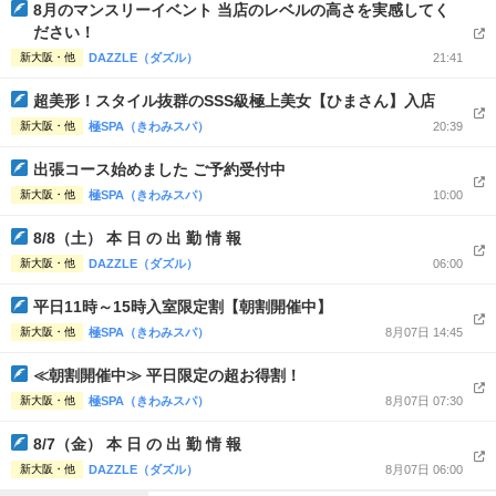
完全個室
半個室あり
8月のマンスリーイベント 当店のレベルの高さを実感してく
ださい！
ペアルームあり
シャワー室完備
新大阪・他
DAZZLE（ダズル）
21:41
フットバスあり
岩盤浴あり
超美形！スタイル抜群のSSS級極上美女【ひまさん】入店
新大阪・他
極SPA（きわみスパ）
20:39
専用駐車場あり
有資格者在籍
出張コース始めました ご予約受付中
日本人スタッフのみ
女性スタッフのみ
新大阪・他
極SPA（きわみスパ）
10:00
スタッフ指名可
Ｗセラピスト
8/8（土） 本 日 の 出 勤 情 報
新大阪・他
DAZZLE（ダズル）
06:00
駅から徒歩5分以内
平日11時～15時入室限定割【朝割開催中】
こだわり条件を変更
新大阪・他
極SPA（きわみスパ）
8月07日 14:45
≪朝割開催中≫ 平日限定の超お得割！
閉じる
新大阪・他
極SPA（きわみスパ）
8月07日 07:30
8/7（金） 本 日 の 出 勤 情 報
新大阪・他
DAZZLE（ダズル）
8月07日 06:00