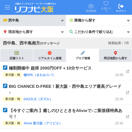
大阪のメンズエステ・マッサージを探すなら
お気に入
り
閲覧履歴
ログイン
西中島
業種から探す
現在地から探す
こだわり条件で絞り込む
こだわり条件で絞り込む
西中島、西中島南方
検索結果 :
7
件
の
マッサージ
店舗リスト
リアルタイム速報
ブログ速報
周辺地図から探す
極割開催中 超得 2000円OFF＋10分サービス
新大阪・他
極SPA（きわみスパ）
22:59
21時以降も受付
24時以降も受付
BIG CHANCE D-FREE！新大阪・西中島エリア最高グレード
初回割引あり
リピーター割引あり
♪
新大阪・他
団体割引
DAZZLE（ダズル）
ポイントカード有
22:26
【今すぐご案内 】癒しのひとときをAlivieで♪ご新規様特典あ
キャッシュレス決済OK
領収証発行可
り！
2名様歓迎
団体様歓迎
新大阪・他
Alivie 新大阪（アリビエ）
22:10