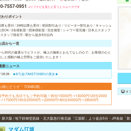
0-7557-0951
※リフナビを見たと言うとスムーズです
だわりポイント
以降も受付 / 24時以降も受付 / 初回割引あり / リピーター割引あり / キャッシュ
済OK / 2名様歓迎 / 団体様歓迎 / 完全個室 / シャワー室完備 / 日本人スタッフ
/ スタッフ指名可 / 駅から徒歩5分以内
お店から一言
歳から30代の厳選セラピストが、極上の施術とおもてなしの心で、お客様の心と
癒しと感動の極上空間をご提供いたします！
最新ニュース
7 09:39
★8/7(金)TAKETONBOの美女★
お得にどうぞ「 TONBO割 」
オ
前予約でも当日でもご予約可能！90分15000円⇒13000円120分2000
⇒17000円150分25000円⇒22000円180分30000円⇒28000円
マダム江坂
EN