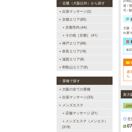
21時
近畿（大阪以外）から探す
迎 /
可 /
出張マッサージ(2)
京都エリア(85)
京都市内 (44)
大阪
れ家
その他［京都］ (41)
神戸エリア(68)
8/0
奈良エリア(18)
滋賀エリア(8)
和歌山エリア(6)
通
も
利
業種で探す
大阪の全ての業種
出張マッサージ(33)
メンズエステ
OP
店舗マッサージ (21)
営
メンズエステ（メンエス）
07
(319)