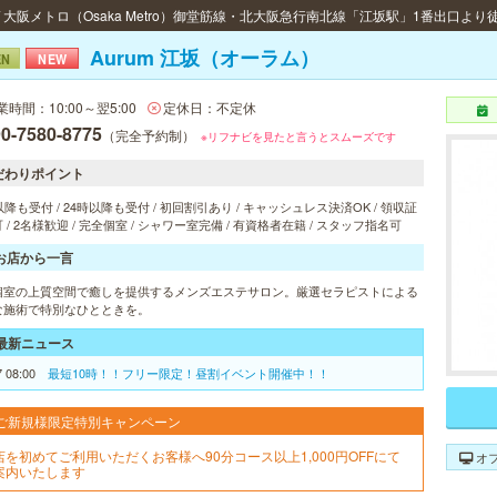
 / 大阪メトロ（Osaka Metro）御堂筋線・北大阪急行南北線「江坂駅」1番出口より
Aurum 江坂（オーラム）
EN
NEW
業時間：10:00～翌5:00
定休日：不定休
0-7580-8775
（完全予約制）
※リフナビを見たと言うとスムーズです
だわりポイント
以降も受付 / 24時以降も受付 / 初回割引あり / キャッシュレス決済OK / 領収証
 / 2名様歓迎 / 完全個室 / シャワー室完備 / 有資格者在籍 / スタッフ指名可
お店から一言
個室の上質空間で癒しを提供するメンズエステサロン。厳選セラピストによる
な施術で特別なひとときを。
最新ニュース
7 08:00
最短10時！！フリー限定！昼割イベント開催中！！
ご新規様限定特別キャンペーン
店を初めてご利用いただくお客様へ90分コース以上1,000円OFFにて
オ
案内いたします