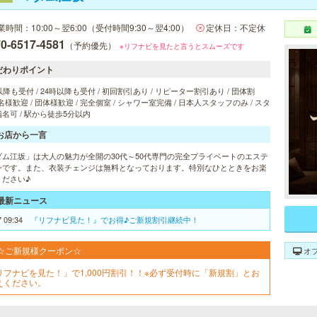
業時間：10:00～翌6:00（受付時間9:30～翌4:00）
定休日：不定休
0-6517-4581
（予約優先）
※リフナビを見たと言うとスムーズです
だわりポイント
以降も受付 / 24時以降も受付 / 初回割引あり / リピーター割引あり / 団体割
 2名様歓迎 / 団体様歓迎 / 完全個室 / シャワー室完備 / 日本人スタッフのみ / スタ
名可 / 駅から徒歩5分以内
お店から一言
ダム江坂」は大人の魅力が全開の30代～50代専門の完全プライベートのエステ
ンです。また、衣装チェンジは無料となっております。特別なひとときをお楽
ください♪
最新ニュース
7 09:34
『リフナビ見た！』でお得♪ご新規割引継続中！
☆ご新規様クーポン☆
オ
リフナビを見た！」で1,000円割引！！※必ず受付時に「新規割」とお
えください。