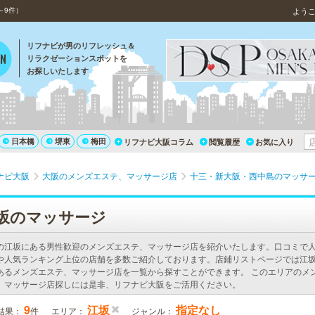
～9件）
よう
リフナビが男のリフレッシュ＆
リラクゼーションスポットを
お探しいたします
日本橋
堺東
梅田
リフナビ大阪コラム
閲覧履歴
お気に入り
ナビ大阪
大阪のメンズエステ、マッサージ店
十三・新大阪・西中島のマッサ
坂のマッサージ
の江坂にある男性歓迎のメンズエステ、マッサージ店を紹介いたします。口コミで
や人気ランキング上位の店舗を多数ご紹介しております。店鋪リストページでは江
あるメンズエステ、マッサージ店を一覧から探すことができます。 このエリアのメ
、マッサージ店探しには是非、リフナビ大阪をご活用ください。
9
江坂
指定なし
結果：
件
エリア：
ジャンル：