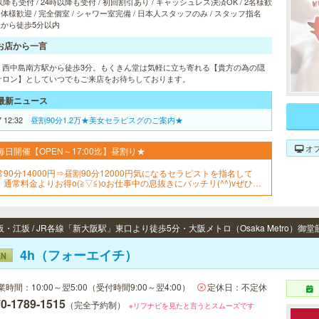
以降も受付 / 24時以降も受付 / 初回割引あり / キャッシュレス決済OK / 2名様歓
 団体様歓迎 / 完全個室 / シャワー室完備 / 日本人スタッフのみ / スタッフ指名
 駅から徒歩5分以内
お店から一言
・西中島南方駅から徒歩3分。もくきん堂は気軽に立ち寄れる【貴方の為の隠
サロン】としていつでもご来店をお待ちしております。
最新ニュース
7 12:32
昼割90分1.2万★美女セラピスグのご案内★
オ
毎日開催【OPEN～17:00迄】昼割り★
常90分14000円⇒昼割90分12000円気になるセラピストを指名して
、通常料金よりお得o(≧▽≦)oお仕事中の息抜きにバッチリ(^^)vぜひご
用ください☆☆☆※12月26日～1月5日まではご利用できません
4h（フォーエイチ）
EN
業時間：10:00～翌5:00（受付時間9:00～翌4:00）
定休日：不定休
0-1789-1515
（完全予約制）
※リフナビを見たと言うとスムーズです