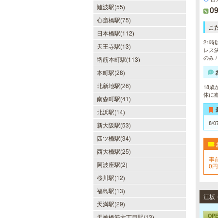
難波駅(55)
09
心斎橋駅(75)
こ
日本橋駅(112)
21時
天王寺駅(13)
レス決
のみ 
堺筋本町駅(113)
本町駅(28)
北新地駅(26)
18
体に
南森町駅(41)
北浜駅(14)
8/0
新大阪駅(53)
四ツ橋駅(34)
西大橋駅(25)
事
阿波座駅(2)
0円
桜川駅(12)
福島駅(13)
天満駅(29)
OP
天神橋筋六丁目駅(13)