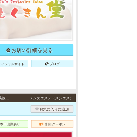
お店の詳細を見る
フィシャルサイト
ブログ
新大阪・江坂 / JR各線「新大阪駅」東口より徒歩5分・大阪メトロ（Osaka Metro）御堂筋線・北大阪急行南北線「江坂駅」6番出口より徒歩4分
メンズエステ（メンエス）
お気に入りに追加
本日出勤あり
割引クーポン