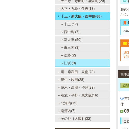
天王寺・寺田町・花園町(20)
大正・九条・住吉(13)
30
ルに
十三・新大阪・西中島(88)
十三 (17)
8/0
西中島 (7)
新大阪 (50)
東三国 (3)
通
淡路 (2)
※
引
江坂 (9)
堺・岸和田・泉南(73)
豊中・吹田(28)
OP
茨木・高槻・摂津(28)
布施・平野・東大阪(16)
営
北河内(19)
休
09
南河内(7)
その他［大阪］(32)
こ