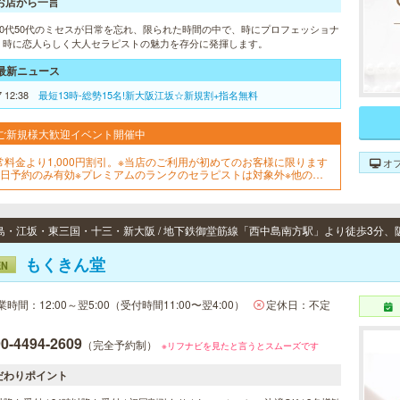
お店から一言
代40代50代のミセスが日常を忘れ、限られた時間の中で、時にプロフェッショナ
、時に恋人らしく大人セラピストの魅力を存分に発揮します。
最新ニュース
7 12:38
最短13時-総勢15名!新大阪江坂☆新規割+指名無料
ご新規様大歓迎イベント開催中
常料金より1,000円割引。※当店のご利用が初めてのお客様に限ります
オ
当日予約のみ有効※プレミアムのランクのセラピストは対象外※他の割
との併用不可
もくきん堂
EN
業時間：12:00～翌5:00（受付時間11:00〜翌4:00）
定休日：不定
0-4494-2609
（完全予約制）
※リフナビを見たと言うとスムーズです
だわりポイント