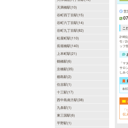
天満橋駅(10)
営
谷町四丁目駅(15)
07
谷町六丁目駅(14)
こ
谷町九丁目駅(82)
21時
松屋町駅(110)
引 /
長堀橋駅(140)
ッフ指
上本町駅(21)
DAZZLE（ダズル）
鶴橋駅(6)
「マ
新大阪駅東口徒歩１分！大阪のメン
サロ
京橋駅(35)
エス業界の中でも最高クラスのクオ
しみ
都島駅(2)
リティ!!厳選に厳選を重ねたセラピ
ストが何度も何度もトレーニングを
住吉駅(1)
受け実現しました。日々の疲れを解
8/0
きほぐす極上のお時間をご堪能くだ
十三駅(17)
さい。
西中島南方駅(38)
九条駅(1)
「
伝
当たりSPA 日本橋店
東三国駅(6)
平野駅(1)
当店では、少しでも多くのお客様に