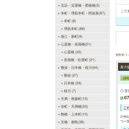
北浜・淀屋橋・肥後橋(3)
こだ
本町・堺筋本町・阿波座(97)
本町 (8)
堺筋本町 (88)
堀江・新町(9)
心斎橋・長堀橋(51)
心斎橋 (30)
9件中
1
長堀橋・松屋町 (21)
難波・日本橋・桜川(94)
難波 (27)
OP
日本橋 (59)
桜川 (7)
営
07
天満・南森町(10)
谷町・天満橋(33)
こ
鶴橋・上本町(10)
21時
ワー室
京橋・都島(38)