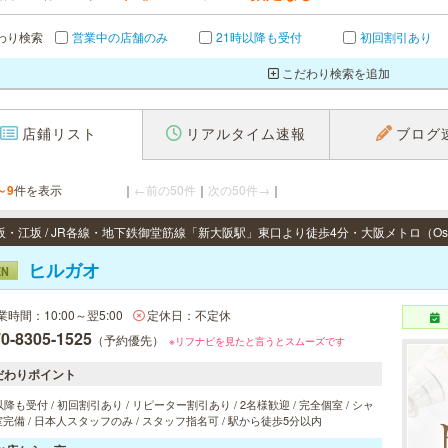
わり検索
営業中の店舗のみ
21時以降も受付
初回割引あり
こだわり検索を追加
店鋪リスト
リアルタイム速報
ブログ
～9
件を表示
｜
←前の50件
｜
次の50件→
｜
ヒルガオ
EN
業時間：10:00～翌5:00
定休日：不定休
0-8305-1525
（予約優先）
※リフナビを見たと言うとスムーズです
だわりポイント
以降も受付 / 初回割引あり / リピーター割引あり / 2名様歓迎 / 完全個室 / シャ
完備 / 日本人スタッフのみ / スタッフ指名可 / 駅から徒歩5分以内