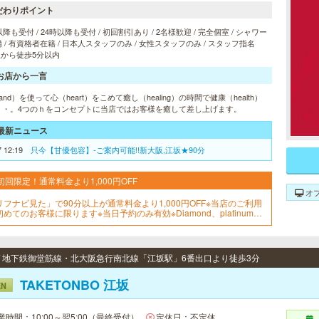
だわりポイント
以降も受付 / 24時以降も受付 / 初回割引あり / 2名様歓迎 / 完全個室 / シャワー
 / 有資格者在籍 / 日本人スタッフのみ / 女性スタッフのみ / スタッフ指名
 駅から徒歩5分以内
お店から一言
and）を使って心（heart）をこめて癒し（healing）の時間で健康（health）
・・。4つのｈをコンセプトに当店ではお客様を癒して差し上げます。
最新ニュース
7 12:19
只今【甘優包容】-ご案内可能!!新大阪,江坂★90分
初回限定！通常料金より1,000円OFF
オ
リフナビ見た」で90分以上が通常料金より1,000円OFF※当店のご利用
初めてのお客様に限ります※当日予約のみ有効※Diamond、platinumの
ンクのセラピストは対象外※他の割引との併用不可
 / 地下鉄御堂筋線・北大阪急行南北線「江坂駅」6番出口より徒歩3分
TAKETONBO 江坂
EN
業時間：10:00～翌5:00（最終受付）
定休日：不定休