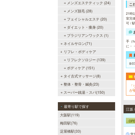
メンズエステティック (24)
こ
メンズ脱毛 (28)
21時
室完備
フェイシャルエステ (20)
可 /
ダイエット・痩身 (20)
ブラジリアンワックス (1)
手（h
ネイルサロン(71)
に・
リフレ・ボディケア
リフレクソロジー (139)
8/0
ボディケア (151)
タイ古式マッサージ(8)
整体・整骨・鍼灸(23)
「
が
スーパー銭湯・スパ(150)
ラ
最寄り駅で探す
江坂
大阪駅(119)
OP
梅田駅(76)
淀屋橋駅(33)
営