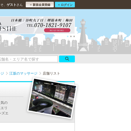
こそ、
さん
ゲスト
新規会員登録
ログイン
ージ
江坂のマッサージ
店舗リスト
人気の
坂エリ
ンズエ