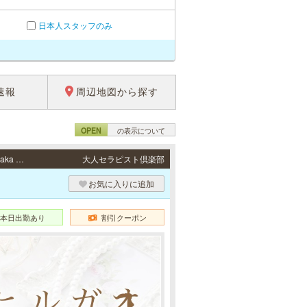
日本人スタッフのみ
速報
周辺地図から探す
OPEN
の表示について
新大阪・江坂 / JR各線・地下鉄御堂筋線「新大阪駅」東口より徒歩4分・大阪メトロ（Osaka Metro）御堂筋線・北大阪急行南北線「江坂駅」6番出口より徒歩4分
大人セラピスト倶楽部
お気に入りに追加
本日出勤あり
割引クーポン