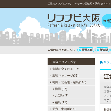
江坂のメンズエステ、マッサージ店検索・予約（9件中1
人気のエリアはこちら
堺筋本町
新大阪
大阪エリアで探す
リフ
大阪の全てのエリア
江
出張マッサージ(33)
梅田・北新地・福島(116)
大阪
梅田 (97)
店舗
北新地 (7)
アに
ステ
福島 (12)
天六・中崎町(11)
検索