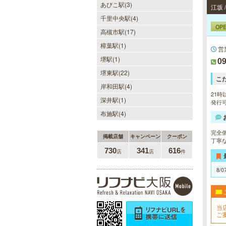
ご利用して頂く為に無料専用駐車場
あびこ駅(3)
江坂
を完備しております。★完全個室★
お客様に『当たり』と思ってもらえ
千里中央駅(4)
る様ルックス、施術レベルを極めた
OP
高槻市駅(17)
セラピストがマッサージをご提供致
します。
樟葉駅(1)
営
堺駅(1)
09
LA BELLA 日本橋・堺筋本
堺東駅(22)
町・谷町ルーム（ラベーラ）
こ
岸和田駅(4)
若い女性にはない大人の魅力を存分
21時
深井駅(1)
に味わってくださいませ。またプラ
発行可
イベートルームにお越し頂くのが難
布施駅(4)
しい方でも出張での対応もしており
ますので何なりとお申し付けくださ
完全
い。
掲載店舗
キャンペーン
クーポン
丁寧
730
341
616
店
店
件
8/0
美魔女セラピー 梅田店
地下鉄梅田駅より徒歩5分。洗練さ
れた美魔女による究極の癒しをご堪
当
能ください。
ご