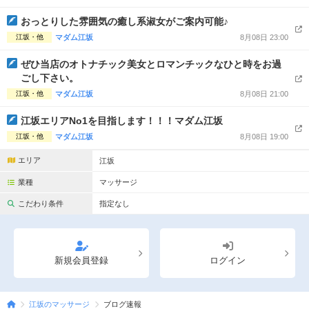
完全個室
半個室あり
おっとりした雰囲気の癒し系淑女がご案内可能♪
ペアルームあり
シャワー室完備
江坂・他
マダム江坂
8月08日 23:00
フットバスあり
岩盤浴あり
ぜひ当店のオトナチック美女とロマンチックなひと時をお過
ごし下さい。
専用駐車場あり
有資格者在籍
江坂・他
マダム江坂
8月08日 21:00
日本人スタッフのみ
女性スタッフのみ
江坂エリアNo1を目指します！！！マダム江坂
江坂・他
マダム江坂
8月08日 19:00
スタッフ指名可
Ｗセラピスト
エリア
江坂
駅から徒歩5分以内
業種
マッサージ
こだわり条件を変更
こだわり条件
指定なし
閉じる
新規会員登録
ログイン
江坂のマッサージ
ブログ速報