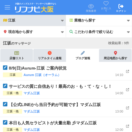
大阪のメンズエステ・マッサージを探すなら
お気に入
り
閲覧履歴
ログイン
江坂
業種から探す
現在地から探す
こだわり条件で絞り込む
こだわり条件で絞り込む
江坂
検索結果 :
9
件
の
マッサージ
店舗リスト
リアルタイム速報
ブログ速報
周辺地図から探す
8/9(日)Aurum-江坂 ご案内状況
江坂
Aurum 江坂（オーラム）
14:10
21時以降も受付
24時以降も受付
サービスの質に自信あり！最高のお・も・て・な・し！
初回割引あり
リピーター割引あり
江坂・他
マダム江坂
14:00
団体割引
ポイントカード有
【公式LINEから当日予約が可能です】マダム江坂
キャッシュレス決済OK
領収証発行可
江坂・他
マダム江坂
13:00
2名様歓迎
団体様歓迎
本日も人気セラピストが大量出勤 彡マダム江坂
江坂・他
マダム江坂
12:00