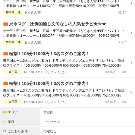
☆十三・西中島・新大阪・江坂・東三国の老舗☆ 《もくきん堂★SPイベント》 ・
完全個室
半個室あり
ご新規割⇒オールコース1,000OFF ・昼割⇒限定60分10,000円、90分12,000円、12
0分16,000円 ・極液コース⇒100分18,000円、120分23,000円 ・団体割⇒2名様2,00
西中島・他
もくきん堂
01:17
ペアルームあり
シャワー室完備
0円OFF、3名様⇒3,000円OFF ▼【本日のセラピスト】▼ *～*～*～*～*～ □富川ゆ
か(21) 1...
只今スグ！圧倒的癒し文句なしの人気セラピ★☆★
フットバスあり
岩盤浴あり
☆十三・西中島・新大阪・江坂・東三国の老舗☆ 《もくきん堂★SPイベント》 ・
ご新規割⇒オールコース1,000OFF ・昼割⇒限定60分10,000円、90分12,000円、12
専用駐車場あり
有資格者在籍
0分16,000円 ・極液コース⇒100分18,000円、120分23,000円 ・団体割⇒2名様2,00
西中島・他
もくきん堂
00:07
0円OFF、3名様⇒3,000円OFF ▼【本日のセラピスト】▼ *～*～*～*～*～ □富川ゆ
日本人スタッフのみ
女性スタッフのみ
か(21) 1...
極割！105分11000円！3名スグのご案内！
スタッフ指名可
Ｗセラピスト
東三国ルーム3名スグのご案内！ ドラマテックメンズエステ！リフレリセ♪ ご新規
様プライス！ 45分5000円⇒60分5000円 60分8000円⇒75分8000円 75分10000円⇒
90分10000円 90分12000円⇒105分11000円 105分14000⇒120分14000円 ※当店ご
東三国
駅から徒歩5分以内
REFRE LISE（リフレ リセ）
8月07日 16:00
利用初めての方のみ ※特別指名料は含みません。 東三国で絶賛営業中です！ 当店
は厳選に厳選を重ねた日...
極割！105分11000円！3名スグのご案内！
こだわり条件を変更
東三国ルーム3名スグのご案内！ ドラマテックメンズエステ！リフレリセ♪ ご新規
様プライス！ 45分5000円⇒60分5000円 60分8000円⇒75分8000円 75分10000円⇒
90分10000円 90分12000円⇒105分11000円 105分14000⇒120分14000円 ※当店ご
東三国
REFRE LISE（リフレ リセ）
8月07日 10:00
閉じる
利用初めての方のみ ※特別指名料は含みません。 東三国で絶賛営業中です！ 当店
は厳選に厳選を重ねた日...
エリア
東三国
業種
マッサージ
こだわり条件
指定なし