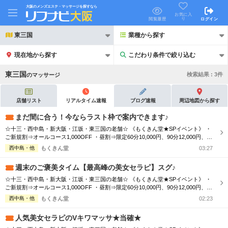
大阪のメンズエステ・マッサージを探すなら
お気に入
り
閲覧履歴
ログイン
東三国
業種から探す
現在地から探す
こだわり条件で絞り込む
こだわり条件で絞り込む
東三国
検索結果 :
3
件
の
マッサージ
店舗リスト
リアルタイム速報
ブログ速報
周辺地図から探す
まだ間に合う！今ならラスト枠で案内できます♪
☆十三・西中島・新大阪・江坂・東三国の老舗☆ 《もくきん堂★SPイベント》 ・
21時以降も受付
24時以降も受付
ご新規割⇒オールコース1,000OFF ・昼割⇒限定60分10,000円、90分12,000円、12
0分16,000円 ・極液コース⇒100分18,000円、120分23,000円 ・団体割⇒2名様2,00
西中島・他
もくきん堂
03:27
初回割引あり
リピーター割引あり
0円OFF、3名様⇒3,000円OFF ▼【本日のセラピスト】▼ *～*～*～*～*～ □富川ゆ
か(21) 1...
週末のご褒美タイム【最高峰の美女セラピ】スグ♪
団体割引
ポイントカード有
☆十三・西中島・新大阪・江坂・東三国の老舗☆ 《もくきん堂★SPイベント》 ・
ご新規割⇒オールコース1,000OFF ・昼割⇒限定60分10,000円、90分12,000円、12
キャッシュレス決済OK
領収証発行可
0分16,000円 ・極液コース⇒100分18,000円、120分23,000円 ・団体割⇒2名様2,00
西中島・他
もくきん堂
02:23
0円OFF、3名様⇒3,000円OFF ▼【本日のセラピスト】▼ *～*～*～*～*～ □富川ゆ
2名様歓迎
団体様歓迎
か(21) 1...
人気美女セラピのVキワマッサ★当確★